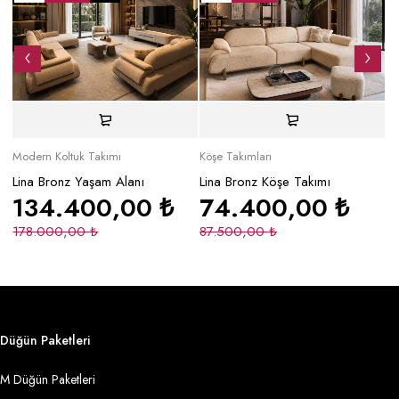
Modern Koltuk Takımı
Köşe Takımları
Mo
Lina Bronz Yaşam Alanı
Lina Bronz Köşe Takımı
Ma
134.400,00
₺
74.400,00
₺
178.000,00
₺
87.500,00
₺
2
Düğün Paketleri
M Düğün Paketleri