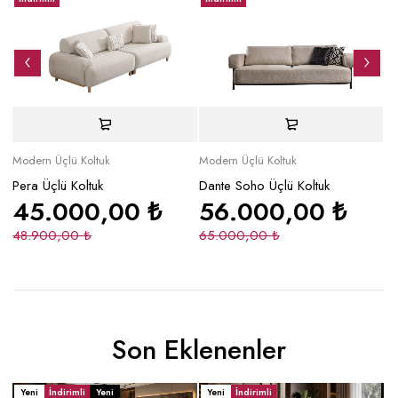
Modern Üçlü Koltuk
Modern Üçlü Koltuk
Mo
Pera Üçlü Koltuk
Dante Soho Üçlü Koltuk
Ro
45.000,00
₺
56.000,00
₺
48.900,00
₺
65.000,00
₺
2
Son Eklenenler
Yeni
İndirimli
Yeni
Yeni
İndirimli
Y