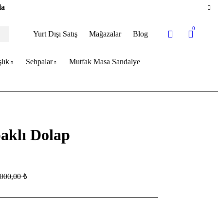
la
0
Yurt Dışı Satış
Mağazalar
Blog
lık
Sehpalar
Mutfak Masa Sandalye
paklı Dolap
.000,00
₺