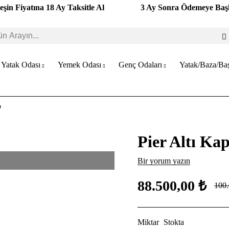
eşin Fiyatına 18 Ay Taksitle Al
3 Ay Sonra Ödemeye Baş
Yatak Odası
Yemek Odası
Genç Odaları
Yatak/Baza/Baş
p
Pier Altı Ka
Bir yorum yazın
88.500,00
₺
100
Miktar
Stokta