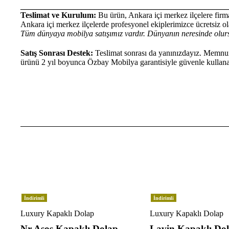
___________________________________________________
Teslimat ve Kurulum:
Bu ürün, Ankara içi merkez ilçelere firma
Ankara içi merkez ilçelerde profesyonel ekiplerimizce ücretsiz ola
Tüm dünyaya mobilya satışımız vardır. Dünyanın neresinde olurs
Satış Sonrası Destek:
Teslimat sonrası da yanınızdayız. Memnun 
ürünü 2 yıl boyunca Özbay Mobilya garantisiyle güvenle kullanab
İndirimli
İndirimli
Luxury Kapaklı Dolap
Luxury Kapaklı Dolap
Nr Asos Kapaklı Dolap
Lavin Kapaklı Do