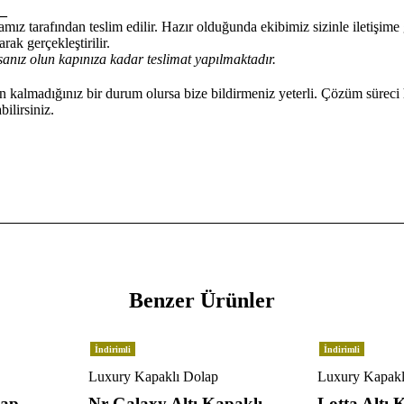
_
mız tarafından teslim edilir. Hazır olduğunda ekibimiz sizinle iletişim
rak gerçekleştirilir.
anız olun kapınıza kadar teslimat yapılmaktadır.
kalmadığınız bir durum olursa bize bildirmeniz yeterli. Çözüm süreci 
ilirsiniz.
Benzer Ürünler
İndirimli
İndirimli
Luxury Kapaklı Dolap
Luxury Kapakl
lap
Nr Galaxy Altı Kapaklı
Lotta Altı 