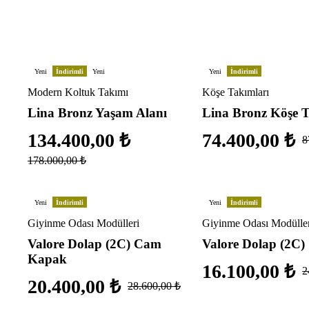
Yeni
İndirimli
Yeni
Yeni
İndirimli
Modern Koltuk Takımı
Köşe Takımları
Lina Bronz Yaşam Alanı
Lina Bronz Köşe 
134.400,00
₺
74.400,00
₺
8
178.000,00
₺
Yeni
İndirimli
Yeni
İndirimli
Giyinme Odası Modülleri
Giyinme Odası Modülle
Valore Dolap (2C) Cam
Valore Dolap (2C)
Kapak
16.100,00
₺
2
20.400,00
₺
28.600,00
₺