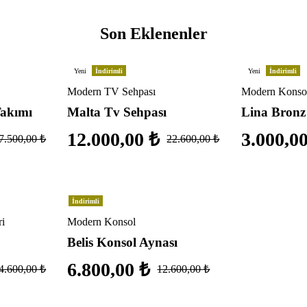
Son Eklenenler
Yeni
İndirimli
Yeni
İndirimli
Modern TV Sehpası
Modern Konsol
Takımı
Malta Tv Sehpası
Lina Bronz
12.000,00
₺
3.000,0
7.500,00
₺
22.600,00
₺
İndirimli
ri
Modern Konsol
Belis Konsol Aynası
6.800,00
₺
4.600,00
₺
12.600,00
₺