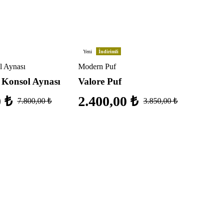
Yeni
İndirimli
 Aynası
Modern Puf
 Konsol Aynası
Valore Puf
0
₺
2.400,00
₺
7.800,00
₺
3.850,00
₺