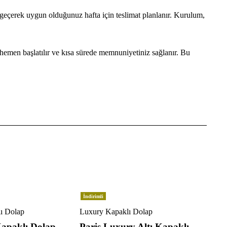
e geçerek uygun olduğunuz hafta için teslimat planlanır. Kurulum,
hemen başlatılır ve kısa sürede memnuniyetiniz sağlanır. Bu
İndirimli
ı Dolap
Luxury Kapaklı Dolap
Kapaklı Dolap
Paris Luxury Altı Kapaklı