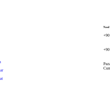
Nasıl
+90
+90
ı
Paz
Cuma
lar
at