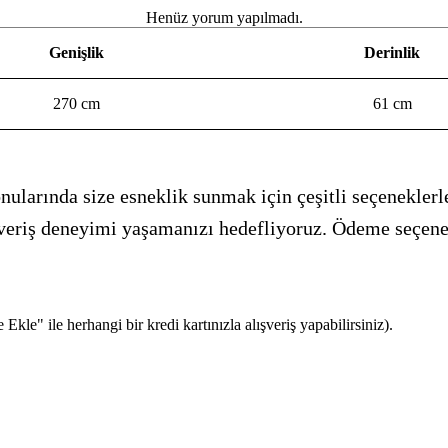
Henüz yorum yapılmadı.
Genişlik
Derinlik
270 cm
61 cm
ularında size esneklik sunmak için çeşitli seçeneklerle
alışveriş deneyimi yaşamanızı hedefliyoruz. Ödeme seçen
kle" ile herhangi bir kredi kartınızla alışveriş yapabilirsiniz).