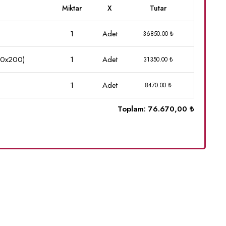
Miktar
X
Tutar
1
Adet
36850.00 ₺
100x200)
1
Adet
31350.00 ₺
1
Adet
8470.00 ₺
Toplam:
76.670,00 ₺