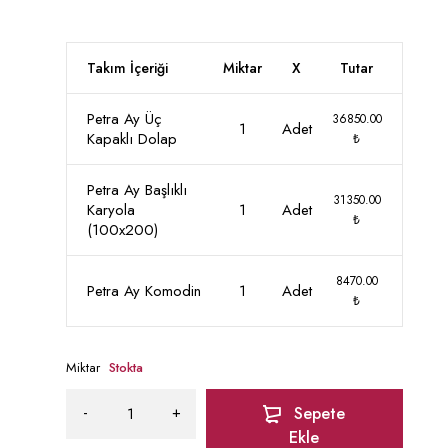
Takım İçeriği
Miktar
X
Tutar
Petra Ay Üç
36850.00
1
Adet
Kapaklı Dolap
₺
Petra Ay Başlıklı
31350.00
Karyola
1
Adet
₺
(100x200)
8470.00
Petra Ay Komodin
1
Adet
₺
Miktar
Stokta
Sepete
Ekle