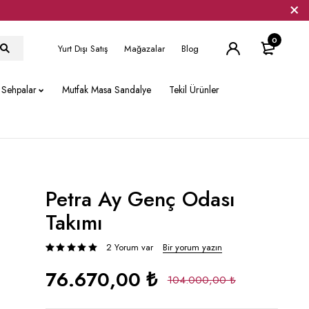
0
Yurt Dışı Satış
Mağazalar
Blog
Sehpalar
Mutfak Masa Sandalye
Tekil Ürünler
Petra Ay Genç Odası
Takımı
2 Yorum var
Bir yorum yazın
müşteri puanına dayanarak 5 üzerinden
76.670,00 ₺
104.000,00 ₺