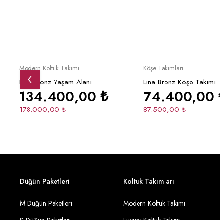
Yeni
İndirimli
Yeni
Yeni
İndirimli
Sepete Ekle
Sepete Ek
Modern Koltuk Takımı
Köşe Takımları
Lina Bronz Yaşam Alanı
Lina Bronz Köşe Takımı
134.400,00
₺
74.400,00
178.000,00
₺
87.500,00
₺
Düğün Paketleri
Koltuk Takımları
M Düğün Paketleri
Modern Koltuk Takımı