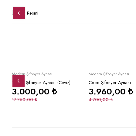
İndirimli
İndirimli
Sepete Ekle
Sepete Ek
Modern Şifonyer Aynası
Modern Şifonyer Aynası
Torino Şifonyer Aynası (Ceviz)
Coco Şifonyer Aynası
3.000,00
₺
3.960,00
₺
17.750,00
₺
4.700,00
₺