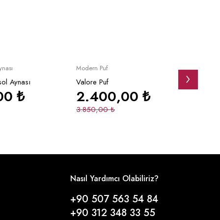
Yeni
İndirimli
Yeni
pete Ekle
Sepete Ekle
ynası
Modern Puf
Giyinm
sol Aynası
Valore Puf
Valor
,00
₺
2.400,00
₺
20
3.850,00
₺
28.6
Nasıl Yardımcı Olabiliriz?
+90 507 563 54 84
+90 312 348 33 55