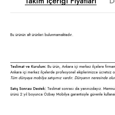
Takım İçeriği Fiyatları
D
Bu ürünün alt ürünleri bulunmamaktadır.
___________________________________________________
Teslimat ve Kurulum:
Bu ürün, Ankara içi merkez ilçelere firmamı
Ankara içi merkez ilçelerde profesyonel ekiplerimizce ücretsiz ola
Tüm dünyaya mobilya satışımız vardır. Dünyanın neresinde olurs
Satış Sonrası Destek:
Teslimat sonrası da yanınızdayız. Memnun 
ürünü 2 yıl boyunca Özbay Mobilya garantisiyle güvenle kullanabi