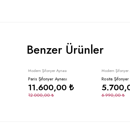
Benzer Ürünler
İndirimli
İndirimli
le
Sepete Ekle
Se
Modern Şifonyer Aynası
Modern Şifonyer 
Paris Şifonyer Aynası
Rosita Şifonyer
11.600,00
₺
5.700,
12.000,00
₺
6.990,00
₺