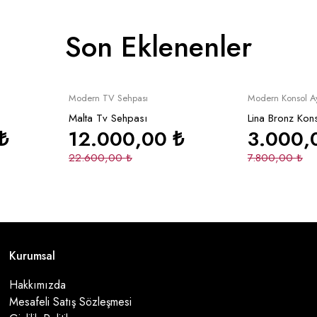
Son Eklenenler
Yeni
İndirimli
Yeni
İndirimli
le
Sepete Ekle
Se
Modern TV Sehpası
Modern Konsol A
Malta Tv Sehpası
Lina Bronz Kon
₺
12.000,00
₺
3.000
22.600,00
₺
7.800,00
₺
Kurumsal
Hakkımızda
Mesafeli Satış Sözleşmesi