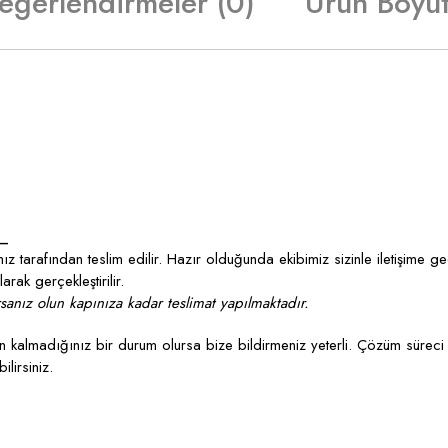
eğerlendirmeler (0)
Ürün Boyut
_
z tarafından teslim edilir. Hazır olduğunda ekibimiz sizinle iletişime g
rak gerçekleştirilir.
anız olun kapınıza kadar teslimat yapılmaktadır.
kalmadığınız bir durum olursa bize bildirmeniz yeterli. Çözüm süreci 
lirsiniz.