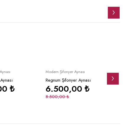
İndirimli
İndirim
pete Ekle
Sepete Ekle
Aynası
Modern Şifonyer Aynası
Modern
 Aynası
Regnum Şifonyer Aynası
Voyag
00
₺
6.500,00
₺
3.
8.500,00
₺
5.50