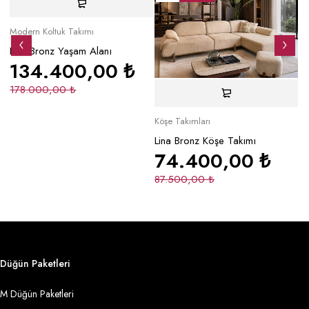
Modern Koltuk Takımı
Lina Bronz Yaşam Alanı
134.400,00
₺
178.000,00
₺
Köşe Takımları
Mo
Lina Bronz Köşe Takımı
Ma
74.400,00
₺
87.500,00
₺
2
Düğün Paketleri
M Düğün Paketleri