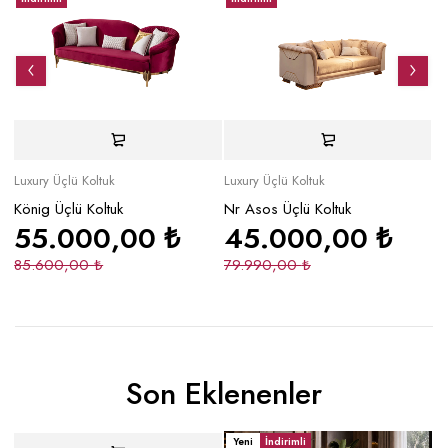
Luxury Üçlü Koltuk
Luxury Üçlü Koltuk
Lu
König Üçlü Koltuk
Nr Asos Üçlü Koltuk
Si
55.000,00
₺
45.000,00
₺
85.600,00
₺
79.990,00
₺
5
Son Eklenenler
Yeni
İndirimli
Yeni
Yeni
İndirimli
Y