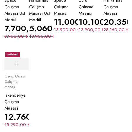
Space
Halikarnas
Space
Duru
Halikarnas
Çalışma
Çalışma
Çalışma
Çalışma
Çalışma
Masası Üst
Masası Üst
Masası
Masası
Masası
11.000,00
10.100,00
₺
20.35
₺
Modül
Modül
7.700,00
5.060,00
₺
₺
13.900,00
₺
13.900,00
₺
28.160,00
₺
8.900,00
₺
13.900,00
₺
İndirimli
Genç Odası
Çalışma
Masası
İskenderiye
Çalışma
Masası
12.760,00
₺
15.290,00
₺