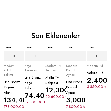
Son Eklenenler
Yeni
Yeni
Yeni
Yeni
Yeni
İndirimli
İndirimli
İndirimli
İndirimli
İndirimli
Yeni
Modern
Köşe
Modern TV
Modern
Modern Puf
Koltuk
Takımları
Sehpası
Konsol
Valore Puf
Takımı
Aynası
Lina Bronz
Malta Tv
2.400
Lina Bronz
Lina Bronz
Köşe
Sehpası
3.850,00
₺
Yaşam
Konsol
12.000,00
₺
Takımı
Alanı
Aynası
74.400,00
₺
22.600,00
₺
134.400,00
₺
3.000,00
₺
87.500,00
₺
178.000,00
₺
7.800,00
₺