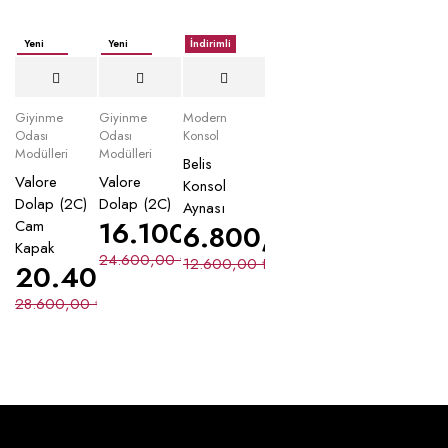
Yeni
Yeni
İndirimli
İndirimli
İndirimli
Giyinme
Giyinme
Modern
Odası
Odası
Konsol
Modülleri
Modülleri
Belis
Valore
Valore
Konsol
Dolap (2C)
Dolap (2C)
Aynası
16.100,00
₺
Cam
6.800,00
₺
Kapak
24.600,00
₺
12.600,00
₺
20.400,00
₺
28.600,00
₺