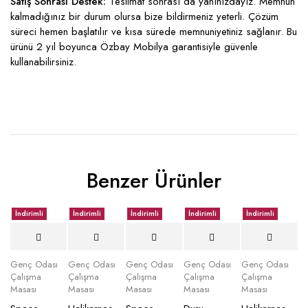
Satış Sonrası Destek:
Teslimat sonrası da yanınızdayız. Memnun
kalmadığınız bir durum olursa bize bildirmeniz yeterli. Çözüm
süreci hemen başlatılır ve kısa sürede memnuniyetiniz sağlanır. Bu
ürünü 2 yıl boyunca Özbay Mobilya garantisiyle güvenle
kullanabilirsiniz.
Benzer Ürünler
İndirimli
İndirimli
İndirimli
İndirimli
İndirimli
Genç Odası
Genç Odası
Genç Odası
Genç Odası
Genç Odası
Çalışma
Çalışma
Çalışma
Çalışma
Çalışma
Masası
Masası
Masası
Masası
Masası