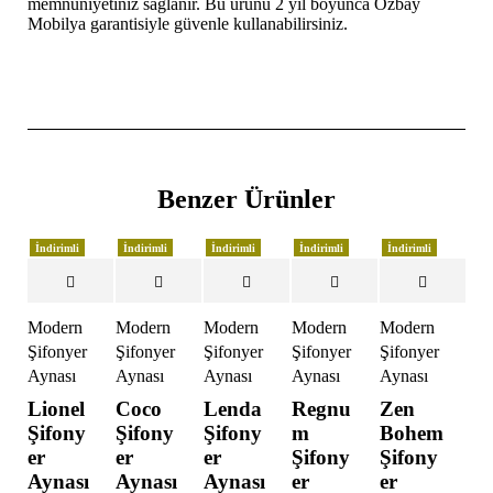
memnuniyetiniz sağlanır. Bu ürünü 2 yıl boyunca Özbay
Mobilya garantisiyle güvenle kullanabilirsiniz.
Benzer Ürünler
İndirimli
İndirimli
İndirimli
İndirimli
İndirimli
Modern
Modern
Modern
Modern
Modern
Şifonyer
Şifonyer
Şifonyer
Şifonyer
Şifonyer
Aynası
Aynası
Aynası
Aynası
Aynası
Lionel
Coco
Lenda
Regnu
Zen
Şifony
Şifony
Şifony
m
Bohem
er
er
er
Şifony
Şifony
Aynası
Aynası
Aynası
er
er