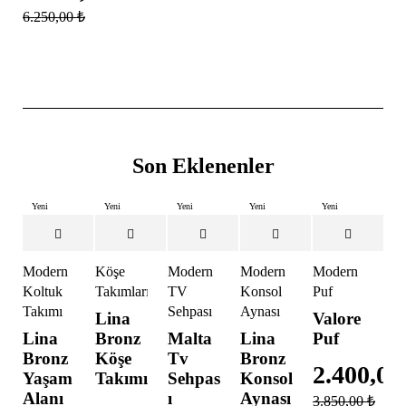
6.250,00
₺
Son Eklenenler
Yeni
Yeni
Yeni
Yeni
Yeni
İndirimli
İndirimli
İndirimli
İndirimli
İndirimli
Yeni
Modern
Köşe
Modern
Modern
Modern
Koltuk
Takımları
TV
Konsol
Puf
Takımı
Sehpası
Aynası
Lina
Valore
Lina
Bronz
Malta
Lina
Puf
Bronz
Köşe
Tv
Bronz
2.400,0
Yaşam
Takımı
Sehpas
Konsol
Alanı
ı
Aynası
3.850,00
₺