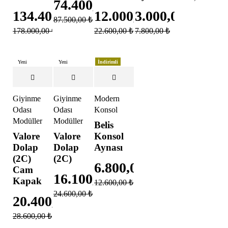
74.400,00
₺
134.400,00
₺
12.000,00
3.000,00
₺
₺
87.500,00
₺
178.000,00
₺
22.600,00
₺
7.800,00
₺
Yeni
Yeni
İndirimli
İndirimli
İndirimli
Giyinme
Giyinme
Modern
Odası
Odası
Konsol
Modülleri
Modülleri
Belis
Valore
Valore
Konsol
Dolap
Dolap
Aynası
(2C)
(2C)
6.800,00
₺
Cam
16.100,00
₺
Kapak
12.600,00
₺
24.600,00
₺
20.400,00
₺
28.600,00
₺