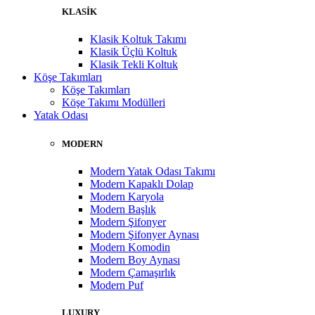
KLASİK
Klasik Koltuk Takımı
Klasik Üçlü Koltuk
Klasik Tekli Koltuk
Köşe Takımları
Köşe Takımları
Köşe Takımı Modülleri
Yatak Odası
MODERN
Modern Yatak Odası Takımı
Modern Kapaklı Dolap
Modern Karyola
Modern Başlık
Modern Şifonyer
Modern Şifonyer Aynası
Modern Komodin
Modern Boy Aynası
Modern Çamaşırlık
Modern Puf
LUXURY