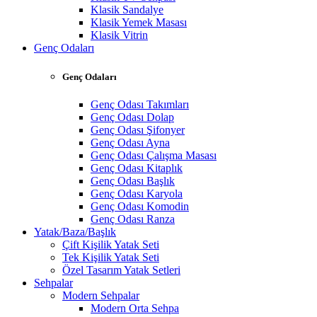
Klasik Sandalye
Klasik Yemek Masası
Klasik Vitrin
Genç Odaları
Genç Odaları
Genç Odası Takımları
Genç Odası Dolap
Genç Odası Şifonyer
Genç Odası Ayna
Genç Odası Çalışma Masası
Genç Odası Kitaplık
Genç Odası Başlık
Genç Odası Karyola
Genç Odası Komodin
Genç Odası Ranza
Yatak/Baza/Başlık
Çift Kişilik Yatak Seti
Tek Kişilik Yatak Seti
Özel Tasarım Yatak Setleri
Sehpalar
Modern Sehpalar
Modern Orta Sehpa