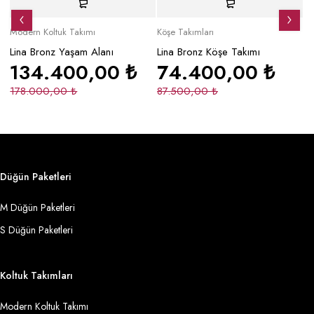
Modern Koltuk Takımı
Köşe Takımları
Mo
Lina Bronz Yaşam Alanı
Lina Bronz Köşe Takımı
Ma
134.400,00
₺
74.400,00
₺
178.000,00
₺
87.500,00
₺
2
Düğün Paketleri
M Düğün Paketleri
S Düğün Paketleri
Koltuk Takımları
Modern Koltuk Takımı