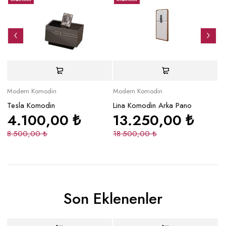
Modern Komodin
Modern Komodin
Mo
Tesla Komodin
Lina Komodin Arka Pano
Z
4.100,00
₺
13.250,00
₺
8.500,00
₺
18.500,00
₺
6
Son Eklenenler
Yeni
İndirimli
Yeni
Yeni
İndirimli
Y