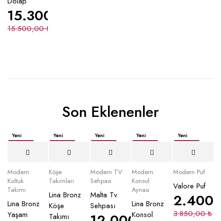
Dolap
15.300,00
₺
15.500,00
₺
Son Eklenenler
Yeni
Yeni
Yeni
Yeni
Yeni
İndirimli
İndirimli
İndirimli
İndirimli
İndirimli
Yeni
Modern
Köşe
Modern TV
Modern
Modern Puf
Koltuk
Takımları
Sehpası
Konsol
Valore Puf
Takımı
Aynası
Lina Bronz
Malta Tv
2.400
Lina Bronz
Lina Bronz
Köşe
Sehpası
3.850,00
₺
Yaşam
Konsol
12.000,00
₺
Takımı