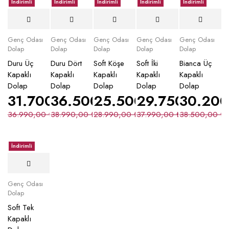
İndirimli
İndirimli
İndirimli
İndirimli
İndirimli
Genç Odası
Genç Odası
Genç Odası
Genç Odası
Genç Odası
Dolap
Dolap
Dolap
Dolap
Dolap
Duru Üç
Duru Dört
Soft Köşe
Soft İki
Bianca Üç
Kapaklı
Kapaklı
Kapaklı
Kapaklı
Kapaklı
Dolap
Dolap
Dolap
Dolap
Dolap
31.700,00
36.500,00
₺
25.500,00
₺
29.750,00
₺
30.20
₺
36.990,00
₺
38.990,00
₺
28.990,00
₺
37.990,00
₺
38.500,00
₺
İndirimli
Genç Odası
Dolap
Soft Tek
Kapaklı