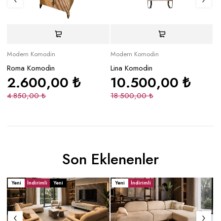
Modern Komodin
Modern Komodin
Mo
Roma Komodin
Lina Komodin
C
2.600,00
₺
10.500,00
₺
4.850,00
₺
18.500,00
₺
9
Son Eklenenler
Yeni
İndirimli
Yeni
Yeni
İndirimli
Y