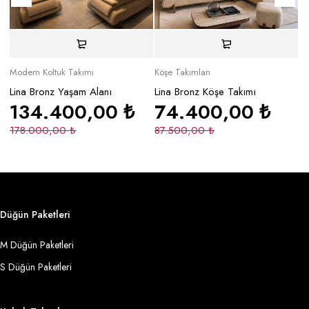
Modern Koltuk Takımı
Köşe Takımları
Mo
Lina Bronz Yaşam Alanı
Lina Bronz Köşe Takımı
Ma
134.400,00
₺
74.400,00
₺
178.000,00
₺
87.500,00
₺
2
Düğün Paketleri
M Düğün Paketleri
S Düğün Paketleri