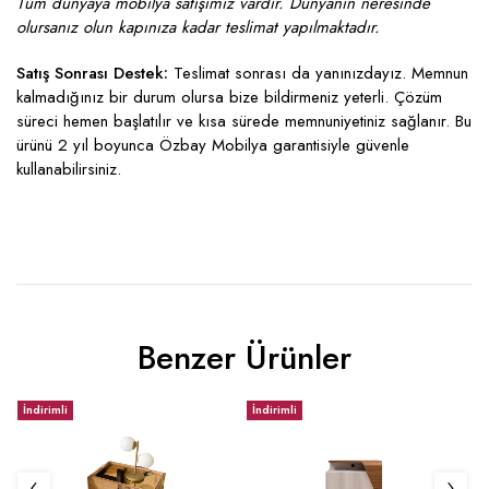
Tüm dünyaya mobilya satışımız vardır. Dünyanın neresinde
olursanız olun kapınıza kadar teslimat yapılmaktadır.
Satış Sonrası Destek:
Teslimat sonrası da yanınızdayız. Memnun
kalmadığınız bir durum olursa bize bildirmeniz yeterli. Çözüm
süreci hemen başlatılır ve kısa sürede memnuniyetiniz sağlanır. Bu
ürünü 2 yıl boyunca Özbay Mobilya garantisiyle güvenle
kullanabilirsiniz.
Benzer Ürünler
İndirimli
İndirimli
İ