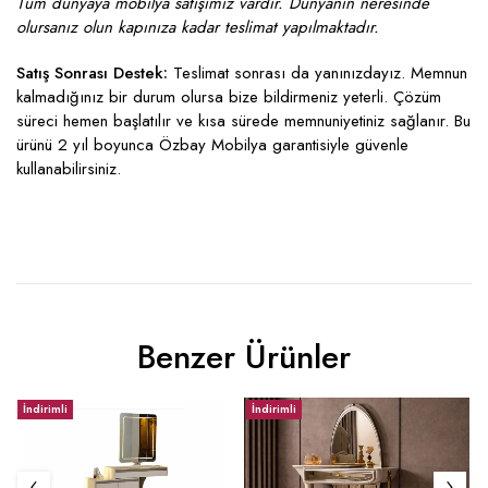
Tüm dünyaya mobilya satışımız vardır. Dünyanın neresinde
olursanız olun kapınıza kadar teslimat yapılmaktadır.
Satış Sonrası Destek:
Teslimat sonrası da yanınızdayız. Memnun
kalmadığınız bir durum olursa bize bildirmeniz yeterli. Çözüm
süreci hemen başlatılır ve kısa sürede memnuniyetiniz sağlanır. Bu
ürünü 2 yıl boyunca Özbay Mobilya garantisiyle güvenle
kullanabilirsiniz.
Benzer Ürünler
İndirimli
İndirimli
İ