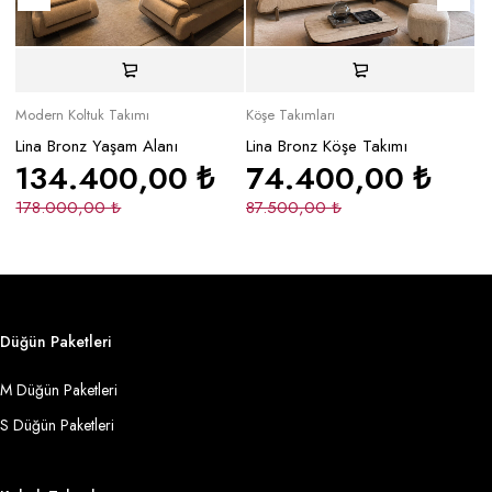
Modern Koltuk Takımı
Köşe Takımları
Mo
Lina Bronz Yaşam Alanı
Lina Bronz Köşe Takımı
Ma
134.400,00
₺
74.400,00
₺
178.000,00
₺
87.500,00
₺
2
Düğün Paketleri
M Düğün Paketleri
S Düğün Paketleri