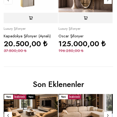
Luxury Şifonyer
Luxury Şifonyer
Lu
Kapadokya Şifonyer (Aynalı)
Oscar Şifonyer
Ve
20.500,00
₺
125.000,00
₺
37.500,00
₺
196.250,00
₺
4
Son Eklenenler
Yeni
İndirimli
Yeni
Yeni
İndirimli
Y