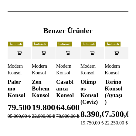
Benzer Ürünler
İndirimli
İndirimli
İndirimli
İndirimli
İndirimli
Modern
Modern
Modern
Modern
Modern
Konsol
Konsol
Konsol
Konsol
Konsol
Paler
Zen
Casabl
Olimp
Torino
mo
Bohem
anca
os
Konsol
Konsol
Konsol
Konsol
Konsol
(Aytaşı
(Ceviz)
)
79.500,00
19.800,00
₺
64.600,00
₺
₺
8.390,00
7.500,0
₺
95.000,00
₺
22.900,00
₺
78.900,00
₺
19.750,00
₺
22.250,00
₺