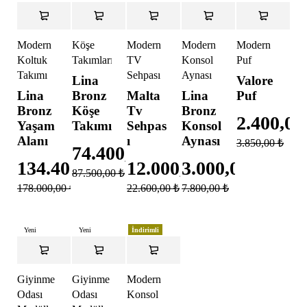
İndirimli
İndirimli
İndirimli
İndirimli
İndirimli
Yeni
Modern
Köşe
Modern
Modern
Modern
Koltuk
Takımları
TV
Konsol
Puf
Takımı
Sehpası
Aynası
Lina
Valore
Lina
Bronz
Malta
Lina
Puf
Bronz
Köşe
Tv
Bronz
2.400,0
Yaşam
Takımı
Sehpas
Konsol
Alanı
ı
Aynası
3.850,00
₺
74.400,00
₺
134.400,00
₺
12.000,00
3.000,00
₺
₺
87.500,00
₺
178.000,00
₺
22.600,00
₺
7.800,00
₺
Yeni
Yeni
İndirimli
İndirimli
İndirimli
Giyinme
Giyinme
Modern
Odası
Odası
Konsol