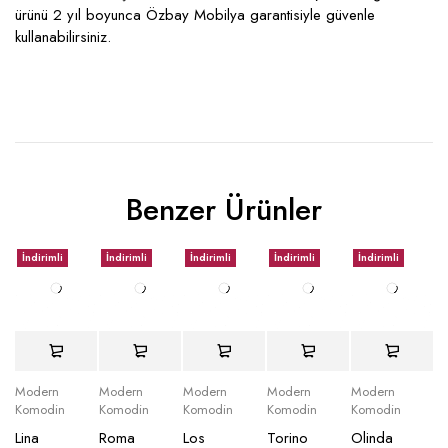
ürünü 2 yıl boyunca Özbay Mobilya garantisiyle güvenle
kullanabilirsiniz.
Benzer Ürünler
İndirimli
İndirimli
İndirimli
İndirimli
İndirimli
Modern
Modern
Modern
Modern
Modern
Komodin
Komodin
Komodin
Komodin
Komodin
Lina
Roma
Los
Torino
Olinda