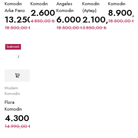
Komodin
Komodin
Angeles
Komodin
Komodin
2.600,00
₺
8.900
Arka Pano
Komodin
(Aytaşı)
13.250,00
₺
6.000,00
2.100,00
₺
₺
4.850,00
₺
18.500,00
₺
18.500,00
₺
18.500,00
₺
3.850,00
₺
İndirimli
Modern
Komodin
Flora
Komodin
4.300,00
₺
14.990,00
₺