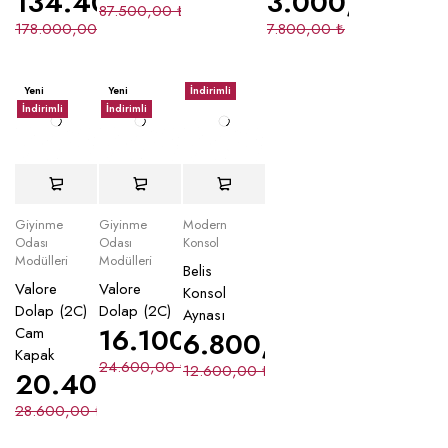
134.400,00
₺
3.000,00
₺
87.500,00
₺
178.000,00
₺
7.800,00
₺
Yeni
Yeni
İndirimli
İndirimli
İndirimli
Giyinme
Giyinme
Modern
Odası
Odası
Konsol
Modülleri
Modülleri
Belis
Valore
Valore
Konsol
Dolap (2C)
Dolap (2C)
Aynası
16.100,00
₺
Cam
6.800,00
₺
Kapak
24.600,00
₺
12.600,00
₺
20.400,00
₺
28.600,00
₺