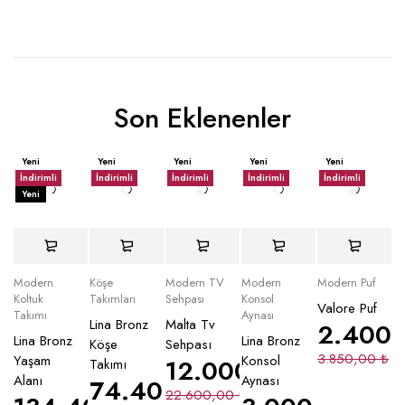
Son Eklenenler
Yeni
Yeni
Yeni
Yeni
Yeni
İndirimli
İndirimli
İndirimli
İndirimli
İndirimli
Yeni
Modern
Köşe
Modern TV
Modern
Modern Puf
Koltuk
Takımları
Sehpası
Konsol
Valore Puf
Takımı
Aynası
Lina Bronz
Malta Tv
2.400
Lina Bronz
Lina Bronz
Köşe
Sehpası
3.850,00
₺
Yaşam
Konsol
12.000,00
₺
Takımı
Alanı
Aynası
74.400,00
₺
22.600,00
₺