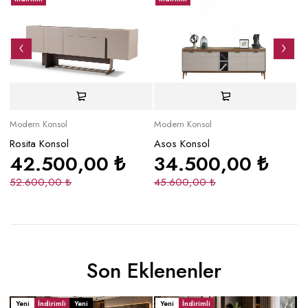
Modern Konsol
Modern Konsol
Mo
Rosita Konsol
Asos Konsol
C
42.500,00
₺
34.500,00
₺
52.600,00
₺
45.600,00
₺
3
Son Eklenenler
Yeni
İndirimli
Yeni
Yeni
İndirimli
Y