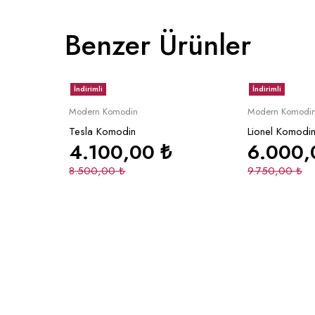
Benzer Ürünler
İndirimli
İndirimli
le
Sepete Ekle
S
Modern Komodin
Modern Komodi
Tesla Komodin
Lionel Komodi
4.100,00
₺
6.000
8.500,00
₺
9.750,00
₺