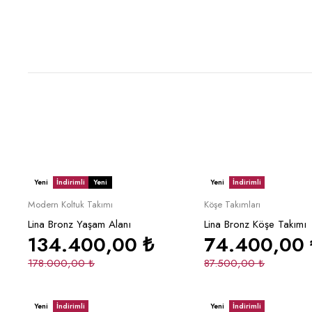
Yeni
İndirimli
Yeni
Yeni
İndirimli
Sepete Ekle
Sepete Ek
Modern Koltuk Takımı
Köşe Takımları
Lina Bronz Yaşam Alanı
Lina Bronz Köşe Takımı
134.400,00
₺
74.400,00
178.000,00
₺
87.500,00
₺
Yeni
İndirimli
Yeni
İndirimli