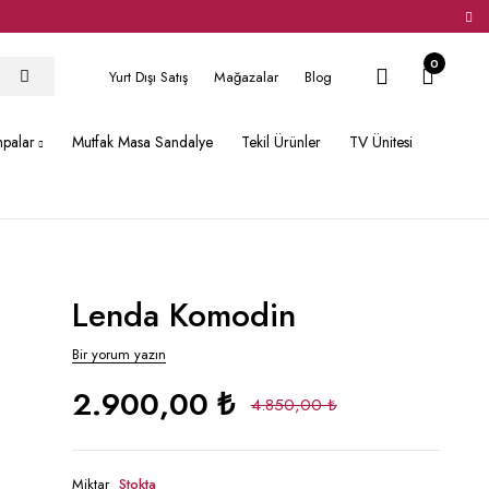
0
Yurt Dışı Satış
Mağazalar
Blog
hpalar
Mutfak Masa Sandalye
Tekil Ürünler
TV Ünitesi
Lenda Komodin
Bir yorum yazın
2.900,00
₺
4.850,00
₺
Miktar
Stokta