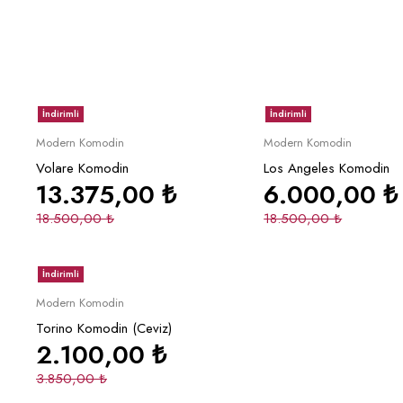
İndirimli
İndirimli
Sepete Ekle
Sepete Ek
Modern Komodin
Modern Komodin
Volare Komodin
Los Angeles Komodin
13.375,00
₺
6.000,00
₺
18.500,00
₺
18.500,00
₺
İndirimli
Sepete Ekle
Modern Komodin
Torino Komodin (Ceviz)
2.100,00
₺
3.850,00
₺