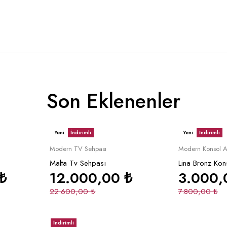
Son Eklenenler
Yeni
İndirimli
Yeni
İndirimli
le
Sepete Ekle
S
Modern TV Sehpası
Modern Konsol A
Malta Tv Sehpası
Lina Bronz Kon
₺
12.000,00
₺
3.000
22.600,00
₺
7.800,00
₺
İndirimli