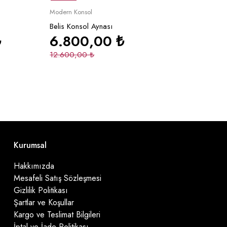
le
Sepete Ekle
Modern Konsol
Belis Konsol Aynası
₺
6.800,00
₺
12.600,00
₺
Kurumsal
Hakkımızda
Mesafeli Satış Sözleşmesi
Gizlilik Politikası
Şartlar ve Koşullar
Kargo ve Teslimat Bilgileri
İptal ve İade Politikası