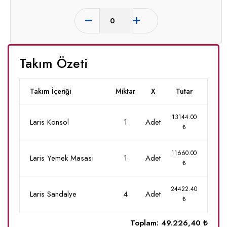
Takım Özeti
Takım İçeriği
Miktar
X
Tutar
13144.00
Laris Konsol
1
Adet
₺
11660.00
Laris Yemek Masası
1
Adet
₺
24422.40
Laris Sandalye
4
Adet
₺
Toplam:
49.226,40 ₺