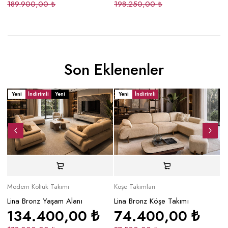
189.900,00
₺
198.250,00
₺
1
Son Eklenenler
Yeni
İndirimli
Yeni
Yeni
İndirimli
Y
Modern Koltuk Takımı
Köşe Takımları
Mo
Lina Bronz Yaşam Alanı
Lina Bronz Köşe Takımı
Ma
134.400,00
₺
74.400,00
₺