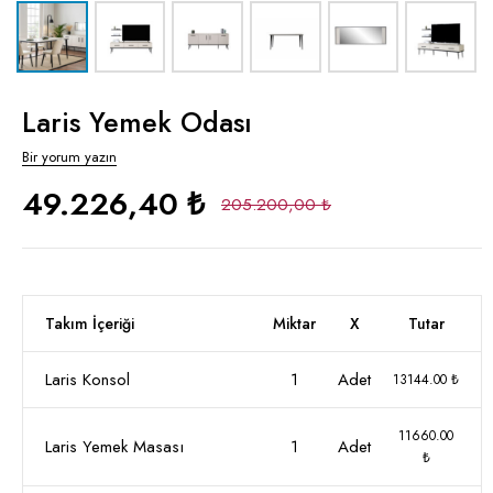
Laris Yemek Odası
Bir yorum yazın
49.226,40 ₺
205.200,00 ₺
Takım İçeriği
Miktar
X
Tutar
Laris Konsol
1
Adet
13144.00 ₺
11660.00
Laris Yemek Masası
1
Adet
₺