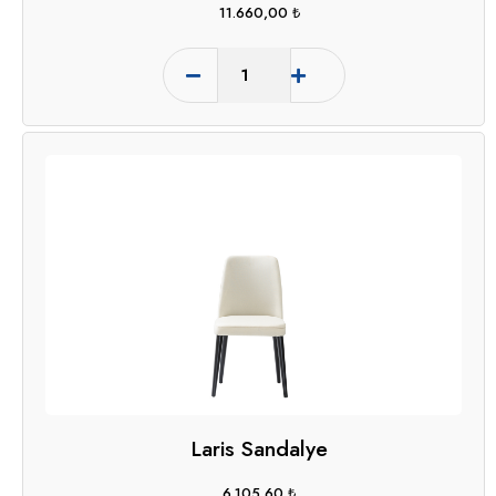
11.660,00
₺
Laris Sandalye
6.105,60
₺