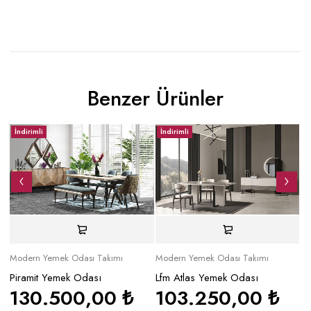
Benzer Ürünler
İndirimli
İndirimli
İ
Modern Yemek Odası Takımı
Modern Yemek Odası Takımı
Mo
Piramit Yemek Odası
Lfm Atlas Yemek Odası
Ro
130.500,00
₺
103.250,00
₺