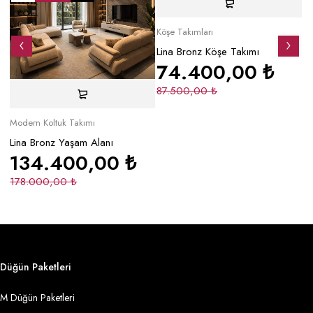
Köşe Takımları
Mo
Lina Bronz Köşe Takımı
Ma
74.400,00
₺
87.500,00
₺
2
Modern Koltuk Takımı
Lina Bronz Yaşam Alanı
134.400,00
₺
178.000,00
₺
Düğün Paketleri
M Düğün Paketleri