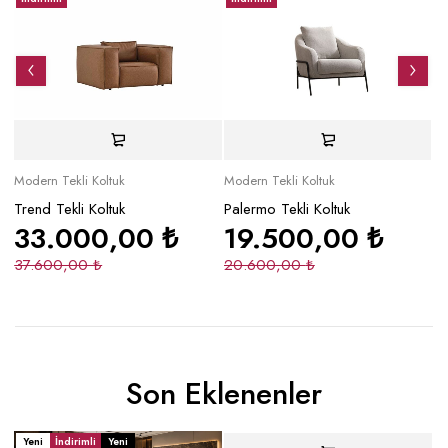
Modern Tekli Koltuk
Modern Tekli Koltuk
Mo
Trend Tekli Koltuk
Palermo Tekli Koltuk
Pa
33.000,00
₺
19.500,00
₺
37.600,00
₺
20.600,00
₺
2
Son Eklenenler
Yeni
İndirimli
Yeni
Yeni
İndirimli
Y