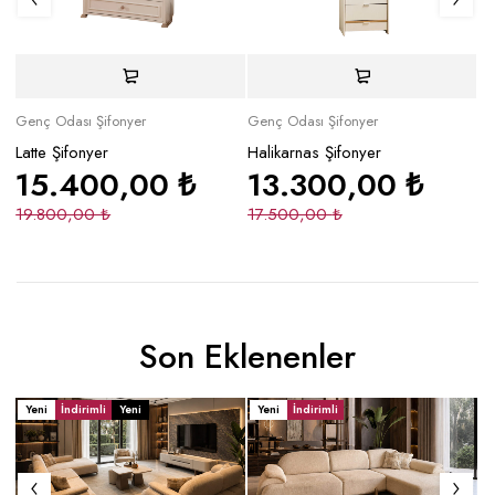
Genç Odası Şifonyer
Genç Odası Şifonyer
Ge
Latte Şifonyer
Halikarnas Şifonyer
Gi
15.400,00
₺
13.300,00
₺
19.800,00
₺
17.500,00
₺
1
Son Eklenenler
Yeni
İndirimli
Yeni
Yeni
İndirimli
Y