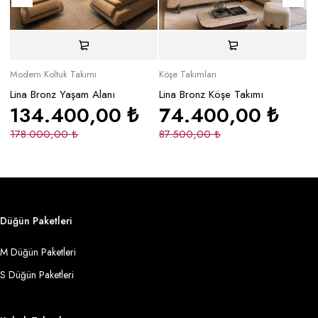
Modern Koltuk Takımı
Köşe Takımları
Mo
Lina Bronz Yaşam Alanı
Lina Bronz Köşe Takımı
Ma
134.400,00
₺
74.400,00
₺
178.000,00
₺
87.500,00
₺
2
Düğün Paketleri
M Düğün Paketleri
S Düğün Paketleri