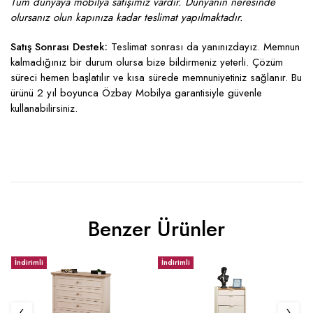
Tüm dünyaya mobilya satışımız vardır. Dünyanın neresinde
olursanız olun kapınıza kadar teslimat yapılmaktadır.
Satış Sonrası Destek:
Teslimat sonrası da yanınızdayız. Memnun
kalmadığınız bir durum olursa bize bildirmeniz yeterli. Çözüm
süreci hemen başlatılır ve kısa sürede memnuniyetiniz sağlanır. Bu
ürünü 2 yıl boyunca Özbay Mobilya garantisiyle güvenle
kullanabilirsiniz.
Benzer Ürünler
İndirimli
İndirimli
İ