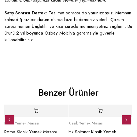
olursanız olun kapınıza kadar teslimat yapılmaktadır.
Satış Sonrası Destek:
Teslimat sonrası da yanınızdayız. Memnun
kalmadığınız bir durum olursa bize bildirmeniz yeterli. Çözüm
süreci hemen başlatılır ve kısa sürede memnuniyetiniz sağlanır. Bu
ürünü 2 yıl boyunca Özbay Mobilya garantisiyle güvenle
kullanabilirsiniz.
Benzer Ürünler
İndirimli
İndirimli
İ
Klasik Yemek Masası
Klasik Yemek Masası
Kl
Roma Klasik Yemek Masası
Hk Saltanat Klasik Yemek
Mo