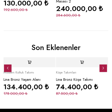
130.000,00
₺
Masası 2
240.000,00
₺
192.600,00
₺
1
284.600,00
₺
Son Eklenenler
Yeni
İndirimli
Yeni
Yeni
İndirimli
Y
Modern Koltuk Takımı
Köşe Takımları
Mo
Lina Bronz Yaşam Alanı
Lina Bronz Köşe Takımı
Ma
134.400,00
₺
74.400,00
₺
178.000,00
₺
87.500,00
₺
2