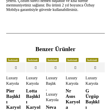
yeterli. Çözüm süreci hemen başlatılır ve kısa sürede
memnuniyetiniz sağlanır. Bu ürünü 2 yıl boyunca Özbay
Mobilya garantisiyle güvenle kullanabilirsiniz.
Benzer Ürünler
İndirimli
İndirimli
İndirimli
İndirimli
İndirimli
Luxury
Luxury
Luxury
Luxury
Luxury
Karyola
Karyola
Başlık
Karyola
Karyola
,
Pier
Lotta
Nr
G
Luxury
Başlıkl
Başlıkl
Asos
Ürgüp
Karyola
ı
ı
Karyol
Başlıkl
Karyol
Karyol
Neva
a
ı