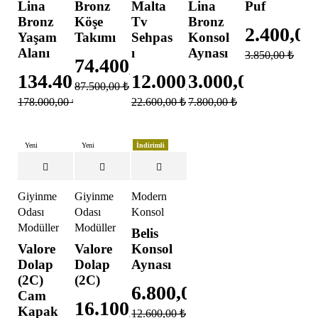
Lina
Bronz
Malta
Lina
Puf
Bronz
Köşe
Tv
Bronz
2.400,0
Yaşam
Takımı
Sehpas
Konsol
Alanı
ı
Aynası
3.850,00
₺
74.400,00
₺
134.400,00
₺
12.000,00
3.000,00
₺
₺
87.500,00
₺
178.000,00
₺
22.600,00
₺
7.800,00
₺
Yeni
Yeni
İndirimli
İndirimli
İndirimli
Giyinme
Giyinme
Modern
Odası
Odası
Konsol
Modülleri
Modülleri
Belis
Valore
Valore
Konsol
Dolap
Dolap
Aynası
(2C)
(2C)
6.800,00
₺
Cam
16.100,00
₺
Kapak
12.600,00
₺