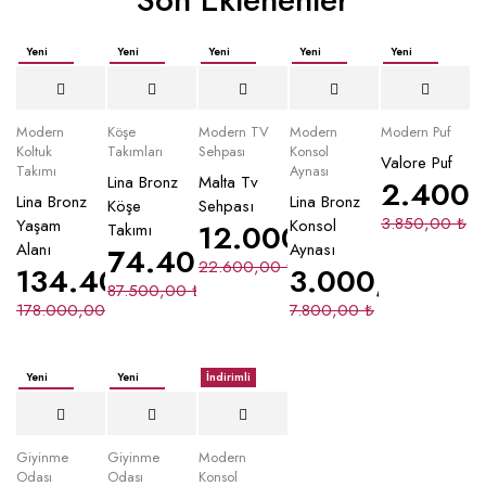
Yeni
Yeni
Yeni
Yeni
Yeni
İndirimli
İndirimli
İndirimli
İndirimli
İndirimli
Yeni
Modern
Köşe
Modern TV
Modern
Modern Puf
Koltuk
Takımları
Sehpası
Konsol
Valore Puf
Takımı
Aynası
Lina Bronz
Malta Tv
2.400
Lina Bronz
Lina Bronz
Köşe
Sehpası
3.850,00
₺
Yaşam
Konsol
12.000,00
₺
Takımı
Alanı
Aynası
74.400,00
₺
22.600,00
₺
134.400,00
₺
3.000,00
₺
87.500,00
₺
178.000,00
₺
7.800,00
₺
Yeni
Yeni
İndirimli
İndirimli
İndirimli
Giyinme
Giyinme
Modern
Odası
Odası
Konsol