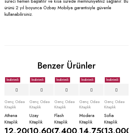
süreci hemen başlatılır ve kısa sürede memnuniyetiniz sağlanır. Bu
ürünü 2 yıl boyunca Özbay Mobilya garantisiyle güvenle
kullanabilirsiniz.
Benzer Ürünler
İndirimli
İndirimli
İndirimli
İndirimli
İndirimli
Genç Odası
Genç Odası
Genç Odası
Genç Odası
Genç Odası
Kitaplık
Kitaplık
Kitaplık
Kitaplık
Kitaplık
Athena
Uzay
Flash
Modera
Sofia
Kitaplık
Kitaplık
Kitaplık
Kitaplık
Kitaplık
12.200,00
10.600,00
₺
7.400,00
₺
14.750,00
₺
13.000
₺