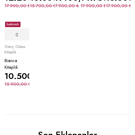
17.900,00
₺
15.700,00
₺
7.900,00
₺
17.900,00
₺
17.900,00
₺
İndirimli
Genç Odası
Kitaplık
Bianca
Kitaplık
10.500,00
₺
15.900,00
₺
Son Eklenenler