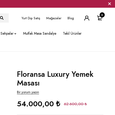
0
Yurt Dışı Satış
Mağazalar
Blog
Sehpalar
Mutfak Masa Sandalye
Tekil Ürünler
Floransa Luxury Yemek
Masası
Bir yorum yazın
54.000,00
₺
62.600,00
₺