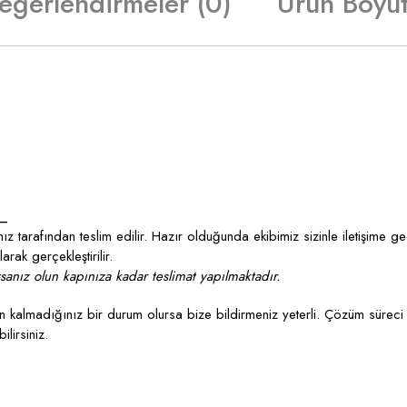
eğerlendirmeler (0)
Ürün Boyut
_
z tarafından teslim edilir. Hazır olduğunda ekibimiz sizinle iletişime g
rak gerçekleştirilir.
anız olun kapınıza kadar teslimat yapılmaktadır.
kalmadığınız bir durum olursa bize bildirmeniz yeterli. Çözüm süreci 
lirsiniz.