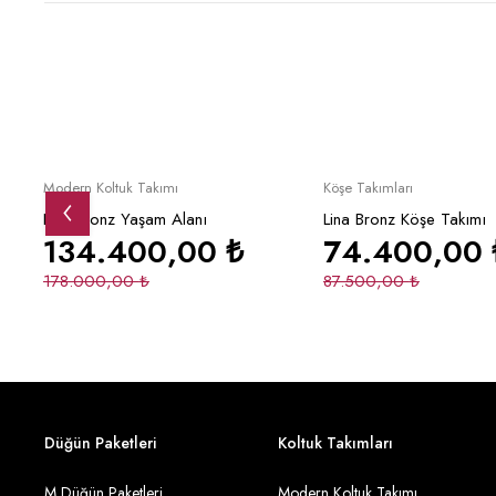
Yeni
İndirimli
Yeni
Yeni
İndirimli
Sepete Ekle
Sepete Ek
Modern Koltuk Takımı
Köşe Takımları
Lina Bronz Yaşam Alanı
Lina Bronz Köşe Takımı
134.400,00
₺
74.400,00
178.000,00
₺
87.500,00
₺
Düğün Paketleri
Koltuk Takımları
M Düğün Paketleri
Modern Koltuk Takımı