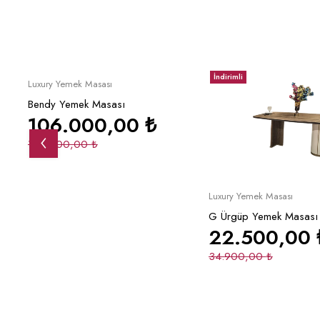
İndirimli
İndirimli
Sepete Ekle
Luxury Yemek Masası
Bendy Yemek Masası
106.000,00
₺
165.000,00
₺
Sepete Ek
Luxury Yemek Masası
G Ürgüp Yemek Masası
22.500,00
34.900,00
₺