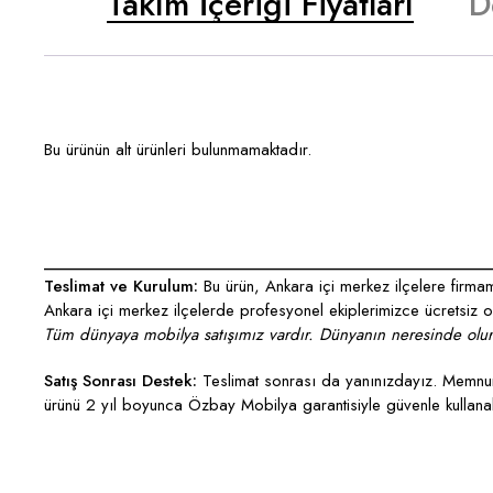
Takım İçeriği Fiyatları
D
Bu ürünün alt ürünleri bulunmamaktadır.
___________________________________________________
Teslimat ve Kurulum:
Bu ürün, Ankara içi merkez ilçelere firmamı
Ankara içi merkez ilçelerde profesyonel ekiplerimizce ücretsiz ola
Tüm dünyaya mobilya satışımız vardır. Dünyanın neresinde olurs
Satış Sonrası Destek:
Teslimat sonrası da yanınızdayız. Memnun 
ürünü 2 yıl boyunca Özbay Mobilya garantisiyle güvenle kullanabi