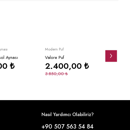
Yeni
İndirimli
Yeni
pete Ekle
Sepete Ekle
ynası
Modern Puf
Giyinm
sol Aynası
Valore Puf
Valor
,00
₺
2.400,00
₺
20
3.850,00
₺
28.6
Nasıl Yardımcı Olabiliriz?
+90 507 563 54 84