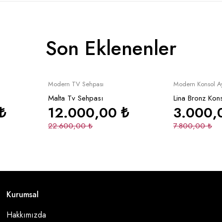
Son Eklenenler
Yeni
İndirimli
Yeni
İndirimli
le
Sepete Ekle
Se
Modern TV Sehpası
Modern Konsol A
Malta Tv Sehpası
Lina Bronz Kon
₺
12.000,00
₺
3.000
22.600,00
₺
7.800,00
₺
Kurumsal
Hakkımızda