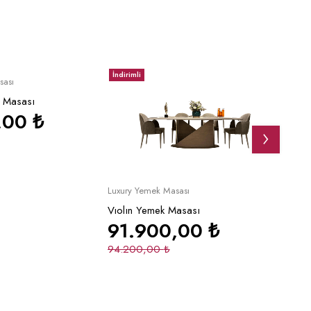
İndirimli
İndirim
pete Ekle
sası
 Masası
,00
₺
Sepete Ekle
Luxury Yemek Masası
Luxury
Vıolın Yemek Masası
Paris
91.900,00
₺
80
94.200,00
₺
98.7