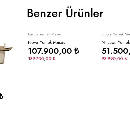
Benzer Ürünler
İndirimli
İndirimli
Sepete Ekle
Se
Luxury Yemek Masası
Luxury Yemek Ma
Nova Yemek Masası
Nr Leon Yemek
107.900,00
₺
51.500
189.700,00
₺
98.990,00
₺
le
₺