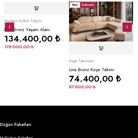
Yeni
İndirimli
Yeni
Yeni
İndirimli
Y
Modern Koltuk Takımı
Mo
Lina Bronz Yaşam Alanı
Ma
134.400,00
₺
178.000,00
₺
2
Köşe Takımları
Lina Bronz Köşe Takımı
74.400,00
₺
87.500,00
₺
Düğün Paketleri
M Düğün Paketleri