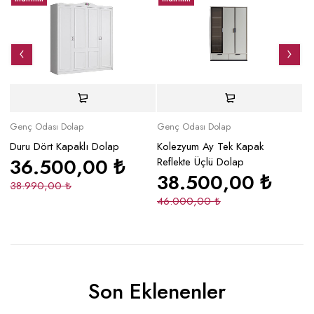
Genç Odası Dolap
Genç Odası Dolap
Ge
Duru Dört Kapaklı Dolap
Kolezyum Ay Tek Kapak
Gi
36.500,00
₺
Reflekte Üçlü Dolap
38.500,00
₺
38.990,00
₺
5
46.000,00
₺
Son Eklenenler