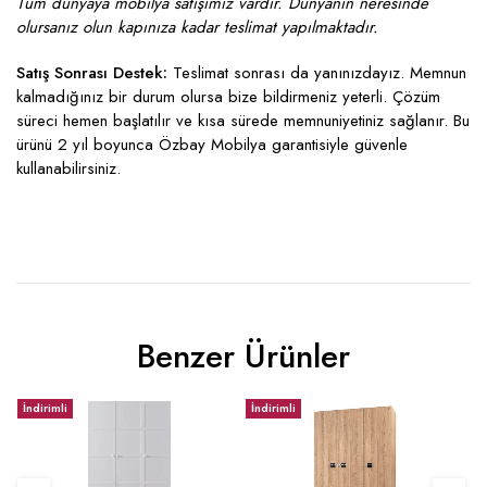
Tüm dünyaya mobilya satışımız vardır. Dünyanın neresinde
olursanız olun kapınıza kadar teslimat yapılmaktadır.
Satış Sonrası Destek:
Teslimat sonrası da yanınızdayız. Memnun
kalmadığınız bir durum olursa bize bildirmeniz yeterli. Çözüm
süreci hemen başlatılır ve kısa sürede memnuniyetiniz sağlanır. Bu
ürünü 2 yıl boyunca Özbay Mobilya garantisiyle güvenle
kullanabilirsiniz.
Benzer Ürünler
İndirimli
İndirimli
İ