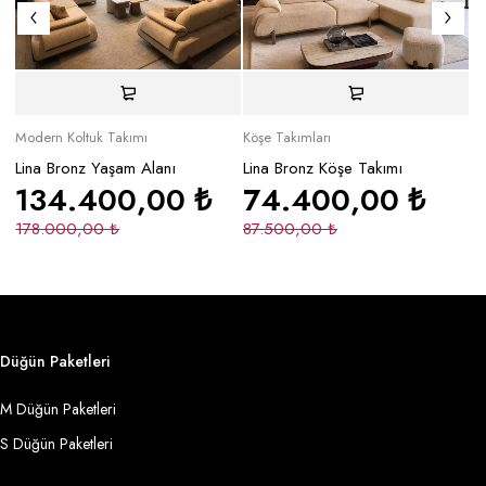
Modern Koltuk Takımı
Köşe Takımları
Mo
Lina Bronz Yaşam Alanı
Lina Bronz Köşe Takımı
Ma
134.400,00
₺
74.400,00
₺
178.000,00
₺
87.500,00
₺
2
Düğün Paketleri
M Düğün Paketleri
S Düğün Paketleri