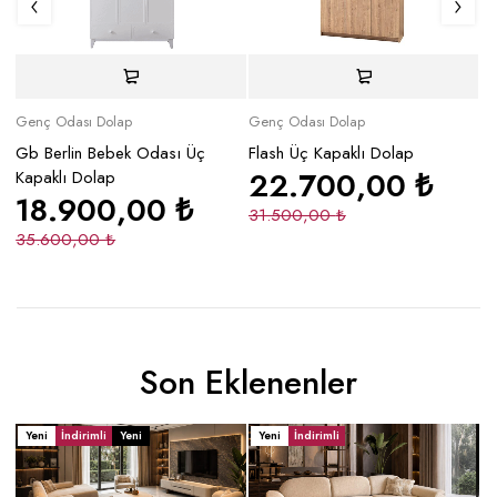
Genç Odası Dolap
Genç Odası Dolap
Ge
Gb Berlin Bebek Odası Üç
Flash Üç Kapaklı Dolap
Ha
22.700,00
₺
Kapaklı Dolap
(R
18.900,00
₺
31.500,00
₺
35.600,00
₺
1
Son Eklenenler
Yeni
İndirimli
Yeni
Yeni
İndirimli
Y