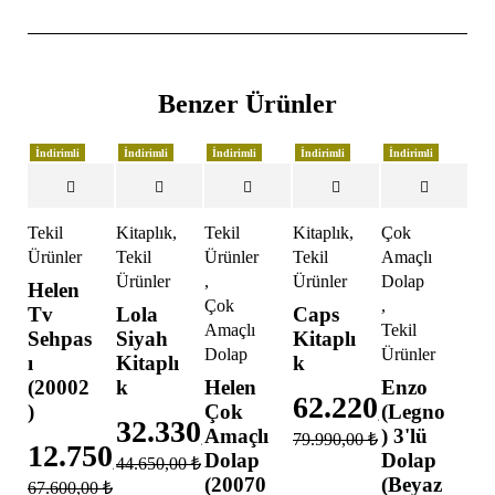
Benzer Ürünler
İndirimli
İndirimli
İndirimli
İndirimli
İndirimli
Tekil
Kitaplık
,
Tekil
Kitaplık
,
Çok
Ürünler
Tekil
Ürünler
Tekil
Amaçlı
Ürünler
,
Ürünler
Dolap
Helen
Çok
,
Tv
Lola
Caps
Amaçlı
Tekil
Sehpas
Siyah
Kitaplı
Dolap
Ürünler
ı
Kitaplı
k
(20002
k
Helen
Enzo
62.220,00
₺
)
Çok
(Legno
32.330,00
₺
Amaçlı
) 3'lü
79.990,00
₺
12.750,00
₺
Dolap
Dolap
44.650,00
₺
(20070
(Beyaz
67.600,00
₺