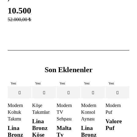
10.500,00
₺
52.000,00
₺
Son Eklenenler
Yeni
Yeni
Yeni
Yeni
Yeni
İndirimli
İndirimli
İndirimli
İndirimli
İndirimli
Yeni
Modern
Köşe
Modern
Modern
Modern
Koltuk
Takımları
TV
Konsol
Puf
Takımı
Sehpası
Aynası
Lina
Valore
Lina
Bronz
Malta
Lina
Puf
Bronz
Köşe
Tv
Bronz