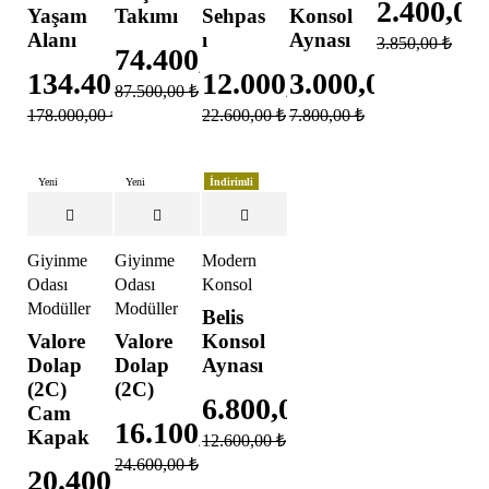
2.400,0
Yaşam
Takımı
Sehpas
Konsol
Alanı
ı
Aynası
3.850,00
₺
74.400,00
₺
134.400,00
₺
12.000,00
3.000,00
₺
₺
87.500,00
₺
178.000,00
₺
22.600,00
₺
7.800,00
₺
Yeni
Yeni
İndirimli
İndirimli
İndirimli
Giyinme
Giyinme
Modern
Odası
Odası
Konsol
Modülleri
Modülleri
Belis
Valore
Valore
Konsol
Dolap
Dolap
Aynası
(2C)
(2C)
6.800,00
₺
Cam
16.100,00
₺
Kapak
12.600,00
₺
24.600,00
₺
20.400,00
₺