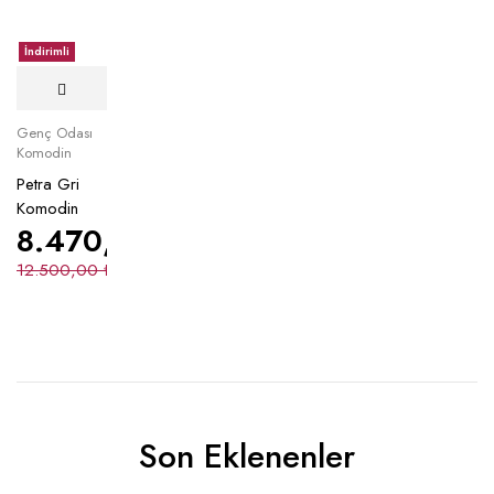
İndirimli
Genç Odası
Komodin
Petra Gri
Komodin
8.470,00
₺
12.500,00
₺
Son Eklenenler