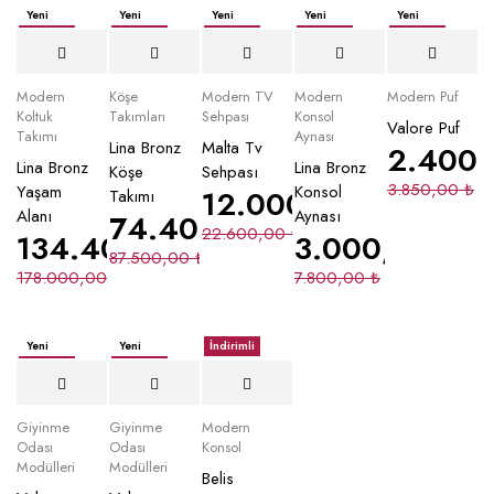
Yeni
Yeni
Yeni
Yeni
Yeni
İndirimli
İndirimli
İndirimli
İndirimli
İndirimli
Yeni
Modern
Köşe
Modern TV
Modern
Modern Puf
Koltuk
Takımları
Sehpası
Konsol
Valore Puf
Takımı
Aynası
Lina Bronz
Malta Tv
2.400
Lina Bronz
Lina Bronz
Köşe
Sehpası
3.850,00
₺
Yaşam
Konsol
12.000,00
₺
Takımı
Alanı
Aynası
74.400,00
₺
22.600,00
₺
134.400,00
₺
3.000,00
₺
87.500,00
₺
178.000,00
₺
7.800,00
₺
Yeni
Yeni
İndirimli
İndirimli
İndirimli
Giyinme
Giyinme
Modern
Odası
Odası
Konsol
Modülleri
Modülleri
Belis