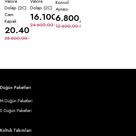
Valore
Valore
Konsol
Dolap (2C)
Dolap (2C)
Aynası
16.100,00
₺
Cam
6.800,00
₺
Kapak
24.600,00
₺
12.600,00
₺
20.400,00
₺
28.600,00
₺
Düğün Paketleri
M Düğün Paketleri
S Düğün Paketleri
Koltuk Takımları