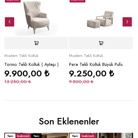
Modern Tekli Koltuk
Modern Tekli Koltuk
Mo
Torino Tekli Koltuk ( Aytaşı )
Pera Tekli Koltuk Büyük Pufu
Da
9.900,00
₺
9.250,00
₺
13.250,00
₺
9.500,00
₺
2
Son Eklenenler
Yeni
İndirimli
Yeni
Yeni
İndirimli
Y