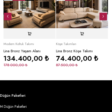
Modern Koltuk Takımı
Köşe Takımları
Mo
Lina Bronz Yaşam Alanı
Lina Bronz Köşe Takımı
Ma
134.400,00
₺
74.400,00
₺
178.000,00
₺
87.500,00
₺
2
Düğün Paketleri
M Düğün Paketleri