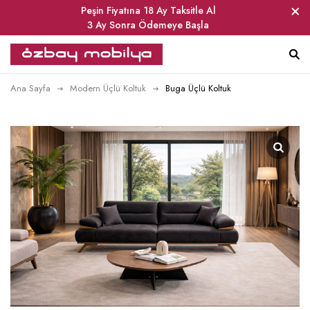
Peşin Fiyatına 18 Ay Taksitle Al
3 Ay Sonra Ödemeye Başla
Ana Sayfa
Modern Üçlü Koltuk
Buga Üçlü Koltuk