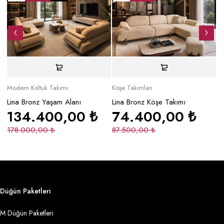
Modern Koltuk Takımı
Köşe Takımları
Mo
Lina Bronz Yaşam Alanı
Lina Bronz Köşe Takımı
Ma
134.400,00
₺
74.400,00
₺
178.000,00
₺
87.500,00
₺
2
Düğün Paketleri
M Düğün Paketleri