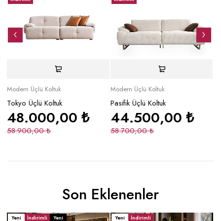
Modern Üçlü Koltuk
Modern Üçlü Koltuk
Mo
Tokyo Üçlü Koltuk
Pasifik Üçlü Koltuk
Pe
48.000,00
₺
44.500,00
₺
58.900,00
₺
58.700,00
₺
4
Son Eklenenler
Yeni
İndirimli
Yeni
Yeni
İndirimli
Y