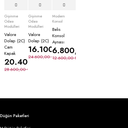
İndirimli
İndirimli
Giyinme
Giyinme
Modern
Odası
Odası
Konsol
Modülleri
Modülleri
Belis
Valore
Valore
Konsol
Dolap (2C)
Dolap (2C)
Aynası
16.100,00
₺
Cam
6.800,00
₺
Kapak
24.600,00
₺
12.600,00
₺
20.400,00
₺
28.600,00
₺
Düğün Paketleri