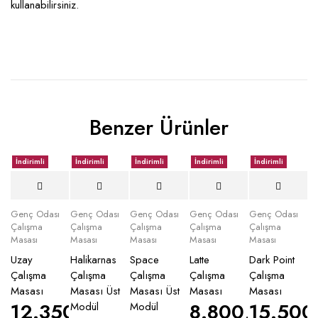
kullanabilirsiniz.
Benzer Ürünler
İndirimli
İndirimli
İndirimli
İndirimli
İndirimli
Genç Odası
Genç Odası
Genç Odası
Genç Odası
Genç Odası
Çalışma
Çalışma
Çalışma
Çalışma
Çalışma
Masası
Masası
Masası
Masası
Masası
Uzay
Halikarnas
Space
Latte
Dark Point
Çalışma
Çalışma
Çalışma
Çalışma
Çalışma
Masası
Masası Üst
Masası Üst
Masası
Masası
12.350,00
₺
8.800,00
15.500
₺
Modül
Modül