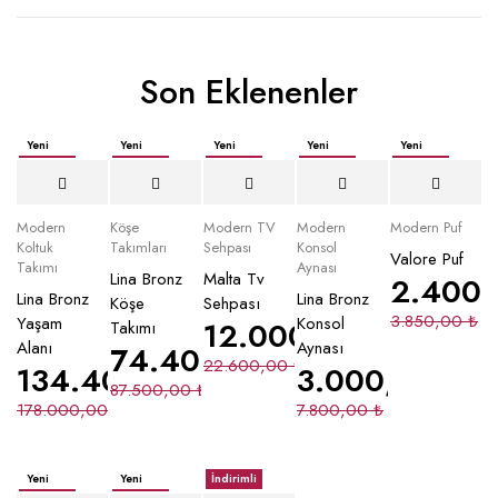
Son Eklenenler
Yeni
Yeni
Yeni
Yeni
Yeni
İndirimli
İndirimli
İndirimli
İndirimli
İndirimli
Yeni
Modern
Köşe
Modern TV
Modern
Modern Puf
Koltuk
Takımları
Sehpası
Konsol
Valore Puf
Takımı
Aynası
Lina Bronz
Malta Tv
2.400
Lina Bronz
Lina Bronz
Köşe
Sehpası
3.850,00
₺
Yaşam
Konsol
12.000,00
₺
Takımı
Alanı
Aynası
74.400,00
₺
22.600,00
₺
134.400,00
₺
3.000,00
₺
87.500,00
₺
178.000,00
₺
7.800,00
₺
Yeni
Yeni
İndirimli