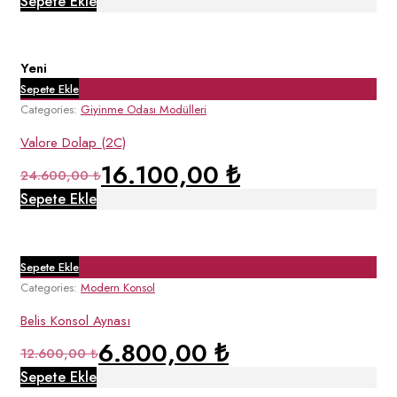
Sepete Ekle
28.600,00 ₺.
fiyat:
20.400,00 ₺.
Yeni
Sepete Ekle
Categories:
Giyinme Odası Modülleri
Valore Dolap (2C)
16.100,00
₺
Orijinal
Şu
24.600,00
₺
fiyat:
andaki
Sepete Ekle
24.600,00 ₺.
fiyat:
16.100,00 ₺.
Sepete Ekle
Categories:
Modern Konsol
Belis Konsol Aynası
6.800,00
₺
Orijinal
Şu
12.600,00
₺
fiyat:
andaki
Sepete Ekle
12.600,00 ₺.
fiyat: