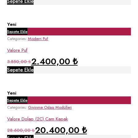
Sepete Ekle
7.800,00 ₺.
fiyat:
3.000,00 ₺.
Yeni
Sepete Ekle
Categories:
Modern Puf
Valore Puf
2.400,00
₺
Orijinal
Şu
3.850,00
₺
fiyat:
andaki
Sepete Ekle
3.850,00 ₺.
fiyat:
2.400,00 ₺.
Yeni
Sepete Ekle
Categories:
Giyinme Odası Modülleri
Valore Dolap (2C) Cam Kapak
20.400,00
₺
Orijinal
Şu
28.600,00
₺
fiyat:
andaki