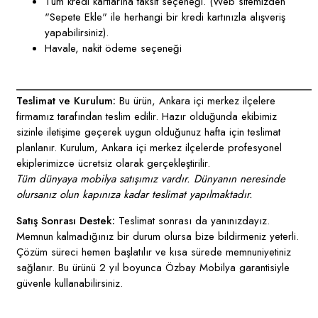
Tüm kredi kartlarına taksit seçeneği. (Web sitemizden
"Sepete Ekle" ile herhangi bir kredi kartınızla alışveriş
yapabilirsiniz).
Havale, nakit ödeme seçeneği
____________________________________________________
Teslimat ve Kurulum:
Bu ürün, Ankara içi merkez ilçelere
firmamız tarafından teslim edilir. Hazır olduğunda ekibimiz
sizinle iletişime geçerek uygun olduğunuz hafta için teslimat
planlanır. Kurulum, Ankara içi merkez ilçelerde profesyonel
ekiplerimizce ücretsiz olarak gerçekleştirilir.
Tüm dünyaya mobilya satışımız vardır. Dünyanın neresinde
olursanız olun kapınıza kadar teslimat yapılmaktadır.
Satış Sonrası Destek:
Teslimat sonrası da yanınızdayız.
Memnun kalmadığınız bir durum olursa bize bildirmeniz yeterli.
Çözüm süreci hemen başlatılır ve kısa sürede memnuniyetiniz
sağlanır. Bu ürünü 2 yıl boyunca Özbay Mobilya garantisiyle
güvenle kullanabilirsiniz.