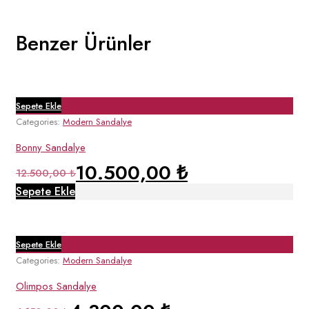
Benzer Ürünler
Sepete Ekle
Categories:
Modern Sandalye
Bonny Sandalye
10.500,00
₺
Orijinal
Şu
12.500,00
₺
fiyat:
andaki
Sepete Ekle
12.500,00 ₺.
fiyat:
10.500,00 ₺.
Sepete Ekle
Categories:
Modern Sandalye
Olimpos Sandalye