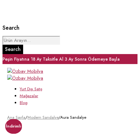
Search
Peşin Fiyatına 18 Ay Taksitle Al
3 Ay Sonra Ödemeye Başla
Yurt Dışı Satış
Mağazalar
Blog
Ana Sayfa
/
Modern Sandalye
/
Aura Sandalye
İndirimli
İndirimli
İndirimli
İndirimli
İndirimli
İndirimli
İndirimli
İndirimli
İndirimli
İndirimli
İndirimli
İndirimli
İndirimli
İndirimli