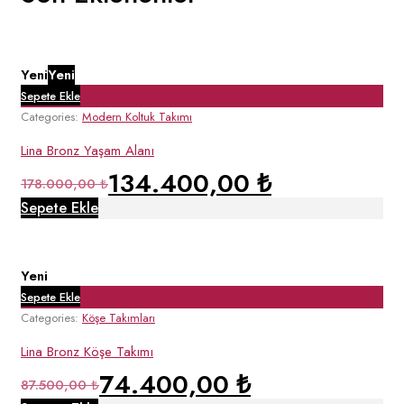
Yeni
Yeni
Sepete Ekle
Categories:
Modern Koltuk Takımı
Lina Bronz Yaşam Alanı
134.400,00
₺
Orijinal
Şu
178.000,00
₺
fiyat:
andaki
Sepete Ekle
178.000,00 ₺.
fiyat:
134.400,00 ₺.
Yeni
Sepete Ekle
Categories:
Köşe Takımları
Lina Bronz Köşe Takımı
74.400,00
₺
Orijinal
Şu
87.500,00
₺