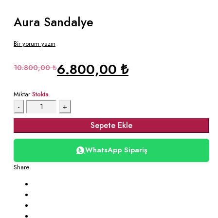
Aura Sandalye
Bir yorum yazın
6.800,00
₺
Orijinal
Şu
10.800,00
₺
fiyat:
andaki
10.800,00 ₺.
fiyat:
Miktar
Stokta
Miktar
6.800,00 ₺.
Sepete Ekle
WhatsApp Sipariş
Share