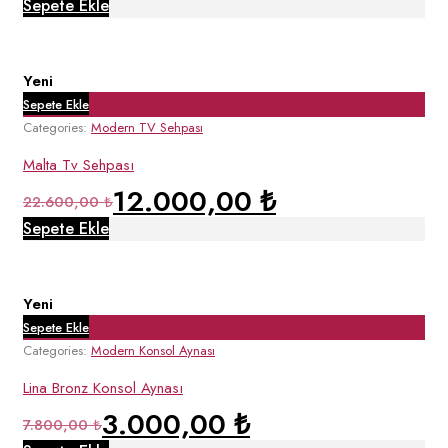
fiyat:
andaki
Sepete Ekle
87.500,00 ₺.
fiyat:
74.400,00 ₺.
Yeni
Sepete Ekle
Categories:
Modern TV Sehpası
Malta Tv Sehpası
12.000,00
₺
Orijinal
Şu
22.600,00
₺
fiyat:
andaki
Sepete Ekle
22.600,00 ₺.
fiyat:
12.000,00 ₺.
Yeni
Sepete Ekle
Categories:
Modern Konsol Aynası
Lina Bronz Konsol Aynası
3.000,00
₺
Orijinal
Şu
7.800,00
₺
fiyat:
andaki