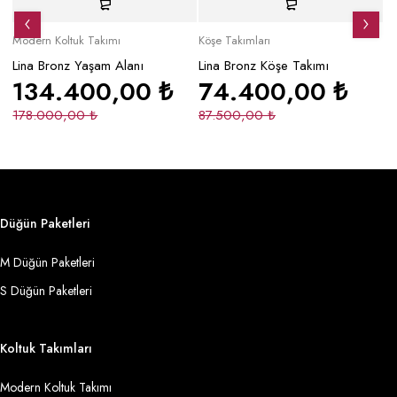
Modern Koltuk Takımı
Köşe Takımları
Mo
Lina Bronz Yaşam Alanı
Lina Bronz Köşe Takımı
Ma
134.400,00
₺
74.400,00
₺
178.000,00
₺
87.500,00
₺
2
Düğün Paketleri
M Düğün Paketleri
S Düğün Paketleri
Koltuk Takımları
Modern Koltuk Takımı