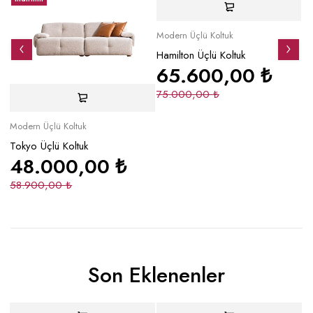
Modern Üçlü Koltuk
Mo
Hamilton Üçlü Koltuk
Be
65.600,00
₺
75.000,00
₺
3
Modern Üçlü Koltuk
Tokyo Üçlü Koltuk
48.000,00
₺
58.900,00
₺
Son Eklenenler
Yeni
İndirimli
Yeni
Yeni
İndirimli
Y