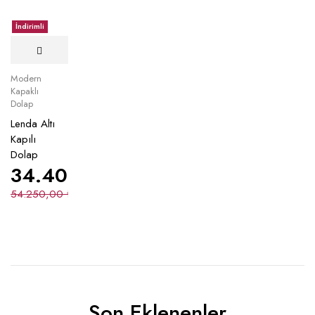
İndirimli
Modern
Kapaklı
Dolap
Lenda Altı
Kapılı
Dolap
34.400,00
₺
54.250,00
₺
Son Eklenenler