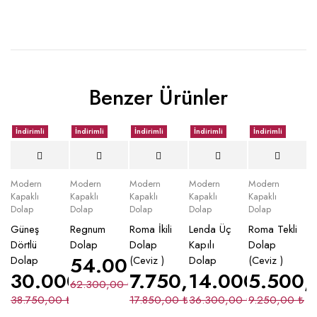
Benzer Ürünler
İndirimli
İndirimli
İndirimli
İndirimli
İndirimli
Modern
Modern
Modern
Modern
Modern
Kapaklı
Kapaklı
Kapaklı
Kapaklı
Kapaklı
Dolap
Dolap
Dolap
Dolap
Dolap
Güneş
Regnum
Roma İkili
Lenda Üç
Roma Tekli
Dörtlü
Dolap
Dolap
Kapılı
Dolap
54.000,00
₺
Dolap
(Ceviz )
Dolap
(Ceviz )
30.000,00
₺
7.750,00
14.000,00
₺
5.500
₺
62.300,00
₺
38.750,00
₺
17.850,00
₺
36.300,00
₺
9.250,00
₺