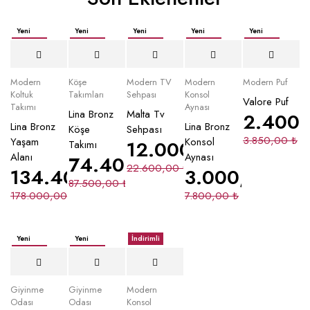
Yeni
Yeni
Yeni
Yeni
Yeni
İndirimli
İndirimli
İndirimli
İndirimli
İndirimli
Yeni
Modern
Köşe
Modern TV
Modern
Modern Puf
Koltuk
Takımları
Sehpası
Konsol
Valore Puf
Takımı
Aynası
Lina Bronz
Malta Tv
2.400
Lina Bronz
Lina Bronz
Köşe
Sehpası
3.850,00
₺
Yaşam
Konsol
12.000,00
₺
Takımı
Alanı
Aynası
74.400,00
₺
22.600,00
₺
134.400,00
₺
3.000,00
₺
87.500,00
₺
178.000,00
₺
7.800,00
₺
Yeni
Yeni
İndirimli
İndirimli
İndirimli
Giyinme
Giyinme
Modern
Odası
Odası
Konsol