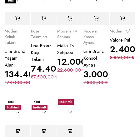
Yeni
Modern
Köşe
Modern TV
Modern
Modern Puf
Koltuk
Takımları
Sehpası
Konsol
Valore Puf
Takımı
Aynası
Lina Bronz
Malta Tv
2.400
Lina Bronz
Lina Bronz
Köşe
Sehpası
3.850,00
₺
Yaşam
Konsol
12.000,00
₺
Takımı
Alanı
Aynası
74.400,00
₺
22.600,00
₺
134.400,00
₺
3.000,00
₺
87.500,00
₺
178.000,00
₺
7.800,00
₺
Yeni
Yeni
İndirimli
İndirimli
İndirimli