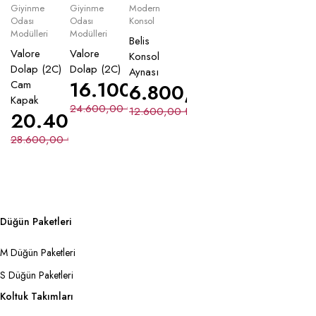
Giyinme
Giyinme
Modern
Odası
Odası
Konsol
Modülleri
Modülleri
Belis
Valore
Valore
Konsol
Dolap (2C)
Dolap (2C)
Aynası
16.100,00
₺
Cam
6.800,00
₺
Kapak
24.600,00
₺
12.600,00
₺
20.400,00
₺
28.600,00
₺
Düğün Paketleri
M Düğün Paketleri
S Düğün Paketleri
Koltuk Takımları