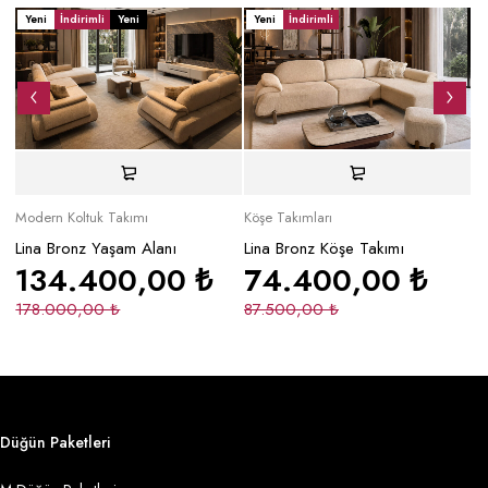
Yeni
İndirimli
Yeni
Yeni
İndirimli
Y
Modern Koltuk Takımı
Köşe Takımları
Mo
Lina Bronz Yaşam Alanı
Lina Bronz Köşe Takımı
Ma
134.400,00
₺
74.400,00
₺
178.000,00
₺
87.500,00
₺
2
Düğün Paketleri