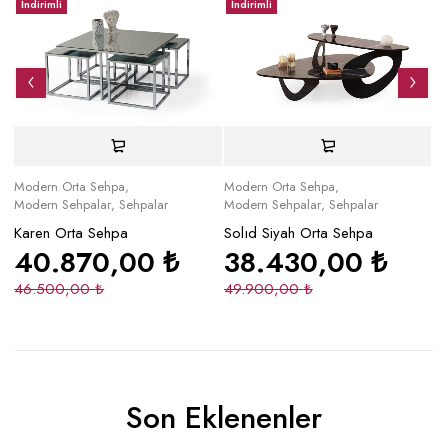
İndirimli
İndirimli
İ
Modern Orta Sehpa
,
Modern Orta Sehpa
,
Mo
Modern Sehpalar
,
Sehpalar
Modern Sehpalar
,
Sehpalar
Mo
Karen Orta Sehpa
Solıd Siyah Orta Sehpa
Ol
40.870,00
₺
38.430,00
₺
46.500,00
₺
49.900,00
₺
4
Son Eklenenler