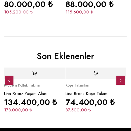
80.000,00
₺
88.000,00
₺
Ko
105.200,00
₺
115.600,00
₺
3
Son Eklenenler
Yeni
İndirimli
Yeni
Yeni
İndirimli
Y
Modern Koltuk Takımı
Köşe Takımları
Mo
Lina Bronz Yaşam Alanı
Lina Bronz Köşe Takımı
Ma
134.400,00
₺
74.400,00
₺
178.000,00
₺
87.500,00
₺
2