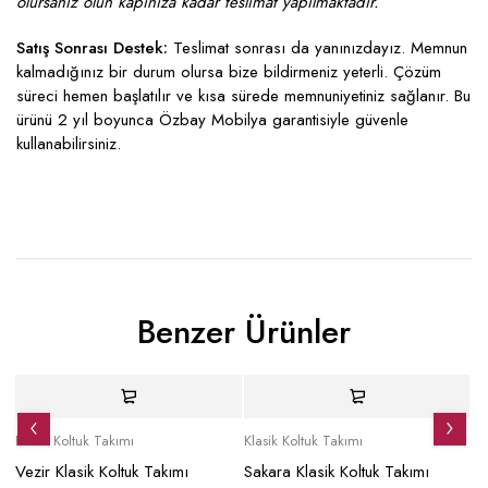
olursanız olun kapınıza kadar teslimat yapılmaktadır.
Satış Sonrası Destek:
Teslimat sonrası da yanınızdayız. Memnun
kalmadığınız bir durum olursa bize bildirmeniz yeterli. Çözüm
süreci hemen başlatılır ve kısa sürede memnuniyetiniz sağlanır. Bu
ürünü 2 yıl boyunca Özbay Mobilya garantisiyle güvenle
kullanabilirsiniz.
Benzer Ürünler
İndirimli
İndirimli
İ
Klasik Koltuk Takımı
Klasik Koltuk Takımı
Kl
ı
Vezir Klasik Koltuk Takımı
Sakara Klasik Koltuk Takımı
Hk