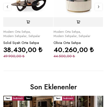
Modern Orta Sehpa
,
Modern Orta Sehpa
,
Mo
Modern Sehpalar
,
Sehpalar
Modern Sehpalar
,
Sehpalar
Mo
Solıd Siyah Orta Sehpa
Olivia Orta Sehpa
Ka
38.430,00
₺
40.260,00
₺
49.900,00
₺
44.500,00
₺
4
Son Eklenenler
Yeni
İndirimli
Yeni
Yeni
İndirimli
Y