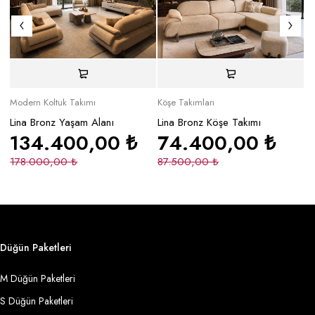
Modern Koltuk Takımı
Köşe Takımları
Mo
Lina Bronz Yaşam Alanı
Lina Bronz Köşe Takımı
Ma
134.400,00
₺
74.400,00
₺
178.000,00
₺
87.500,00
₺
2
Düğün Paketleri
M Düğün Paketleri
S Düğün Paketleri