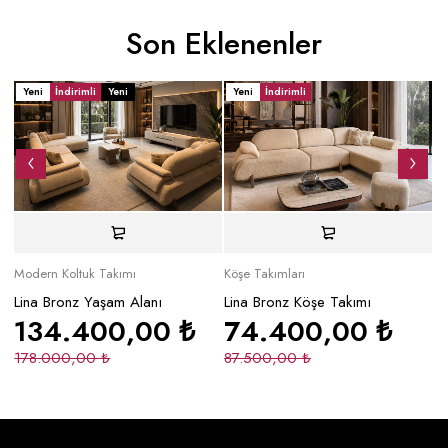
Son Eklenenler
Yeni
İndirimli
Yeni
Yeni
İndirimli
Y
Modern Koltuk Takımı
Köşe Takımları
Mo
Lina Bronz Yaşam Alanı
Lina Bronz Köşe Takımı
Ma
134.400,00
₺
74.400,00
₺
178.000,00
₺
87.500,00
₺
2