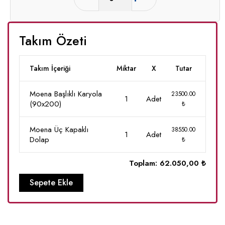
Takım Özeti
Takım İçeriği
Miktar
X
Tutar
Moena Başlıklı Karyola
23500.00
1
Adet
(90x200)
₺
Moena Üç Kapaklı
38550.00
1
Adet
Dolap
₺
Toplam:
62.050,00 ₺
Sepete Ekle