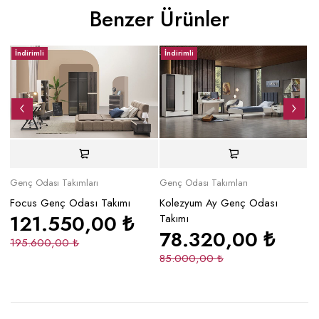
Benzer Ürünler
İndirimli
İndirimli
İ
Genç Odası Takımları
Genç Odası Takımları
Ge
Focus Genç Odası Takımı
Kolezyum Ay Genç Odası
So
121.550,00
₺
Takımı
78.320,00
₺
195.600,00
₺
9
85.000,00
₺