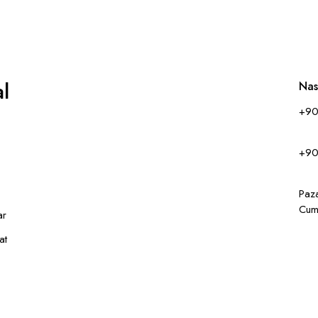
l
Nas
+90
+90
Paz
Cum
ar
at