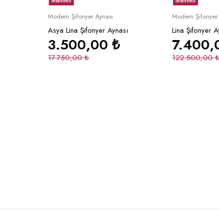
İndirimli
İndirimli
le
Sepete Ekle
S
Modern Şifonyer Aynası
Modern Şifonyer
Asya Lina Şifonyer Aynası
Lina Şifonyer A
3.500,00
₺
7.400
17.750,00
₺
122.500,00