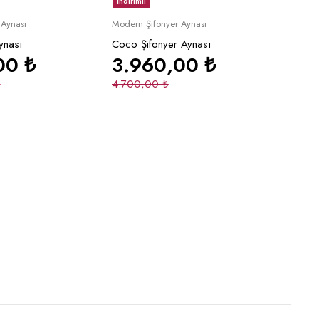
İndirimli
epete Ekle
Sepete Ekle
 Aynası
Modern Şifonyer Aynası
ynası
Coco Şifonyer Aynası
,00
₺
3.960,00
₺
₺
4.700,00
₺