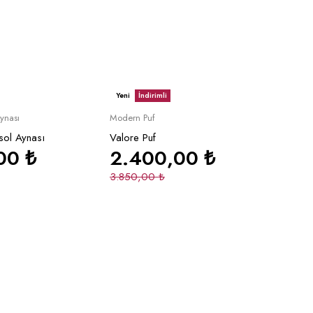
Yeni
İndirimli
epete Ekle
Sepete Ekle
ynası
Modern Puf
sol Aynası
Valore Puf
,00
₺
2.400,00
₺
3.850,00
₺