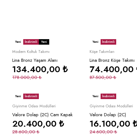
Yeni
İndirimli
Yeni
Yeni
İndirimli
Sepete Ekle
Sepete Ek
Modern Koltuk Takımı
Köşe Takımları
Lina Bronz Yaşam Alanı
Lina Bronz Köşe Takımı
134.400,00
₺
74.400,00
178.000,00
₺
87.500,00
₺
Yeni
İndirimli
Yeni
İndirimli
Sepete Ekle
Sepete Ek
Giyinme Odası Modülleri
Giyinme Odası Modülleri
Valore Dolap (2C) Cam Kapak
Valore Dolap (2C)
20.400,00
₺
16.100,00
28.600,00
₺
24.600,00
₺