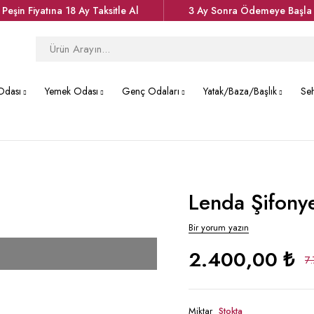
Peşin Fiyatına 18 Ay Taksitle Al
3 Ay Sonra Ödemeye Başla
Odası
Yemek Odası
Genç Odaları
Yatak/Baza/Başlık
Se
Lenda Şifony
Bir yorum yazın
2.400,00
₺
7
Miktar
Stokta