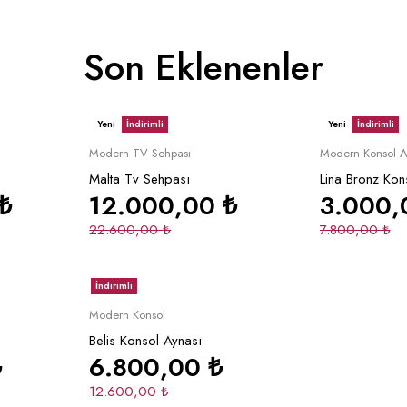
Son Eklenenler
Yeni
İndirimli
Yeni
İndirimli
le
Sepete Ekle
S
Modern TV Sehpası
Modern Konsol A
Malta Tv Sehpası
Lina Bronz Kon
₺
12.000,00
₺
3.000
22.600,00
₺
7.800,00
₺
İndirimli
le
Sepete Ekle
Modern Konsol
Belis Konsol Aynası
₺
6.800,00
₺
12.600,00
₺