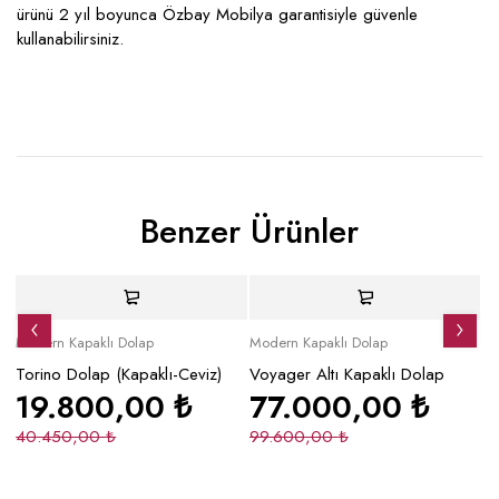
ürünü 2 yıl boyunca Özbay Mobilya garantisiyle güvenle
kullanabilirsiniz.
Benzer Ürünler
İndirimli
İndirimli
İ
Modern Kapaklı Dolap
Modern Kapaklı Dolap
Mo
Torino Dolap (Kapaklı-Ceviz)
Voyager Altı Kapaklı Dolap
S
19.800,00
₺
77.000,00
₺
40.450,00
₺
99.600,00
₺
7