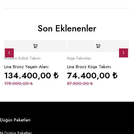
Son Eklenenler
Yeni
İndirimli
Yeni
Yeni
İndirimli
Y
Modern Koltuk Takımı
Köşe Takımları
Mo
Lina Bronz Yaşam Alanı
Lina Bronz Köşe Takımı
Ma
134.400,00
₺
74.400,00
₺
178.000,00
₺
87.500,00
₺
2
Düğün Paketleri
M Düğün Paketleri