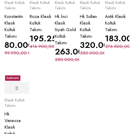
Klasik Koltuk
Klasik Koltuk
Klasik Koltuk
Klasik Koltuk
Klasik Koltuk
Takımı
Takımı
Takımı
Takımı
Takımı
Konstantin
Roza Klasik
Hk İnci
Hk Sultan
Antik Klasik
Klasik
Koltuk
Klasik
Klasik
Koltuk
Koltuk
Takımı
Siyah Gold
Koltuk
Takımı
195.250,00
₺
183.00
Takımı
Koltuk
Takımı
80.000,00
₺
320.000,00
Takımı
416.900,00
₺
376.500,00
263.000,00
₺
99.990,00
₺
350.000,00
₺
350.000,00
₺
İndirimli
Klasik Koltuk
Takımı
Hk
Vanessa
Klasik
Koltuk