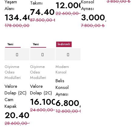
3.850,00
₺
Yaşam
Konsol
12.000,00
₺
Takımı
Alanı
Aynası
74.400,00
₺
22.600,00
₺
134.400,00
₺
3.000,00
₺
87.500,00
₺
178.000,00
₺
7.800,00
₺
Yeni
Yeni
İndirimli
İndirimli
İndirimli
Giyinme
Giyinme
Modern
Odası
Odası
Konsol
Modülleri
Modülleri
Belis
Valore
Valore
Konsol
Dolap (2C)
Dolap (2C)
Aynası
16.100,00
₺
Cam
6.800,00
₺
Kapak
24.600,00
₺
12.600,00
₺
20.400,00
₺
28.600,00
₺