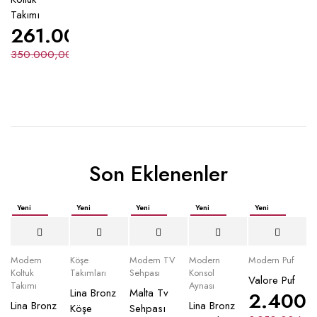
Takımı
261.000,00
₺
350.000,00
₺
Son Eklenenler
Yeni
Yeni
Yeni
Yeni
Yeni
İndirimli
İndirimli
İndirimli
İndirimli
İndirimli
Yeni
Modern
Köşe
Modern TV
Modern
Modern Puf
Koltuk
Takımları
Sehpası
Konsol
Valore Puf
Takımı
Aynası
Lina Bronz
Malta Tv
2.400
Lina Bronz
Lina Bronz
Köşe
Sehpası