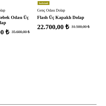
İndirimli
lap
Genç Odası Dolap
Bebek Odası Üç
Flash Üç Kapaklı Dolap
lap
22.700,00
₺
31.500,00
₺
00
₺
35.600,00
₺