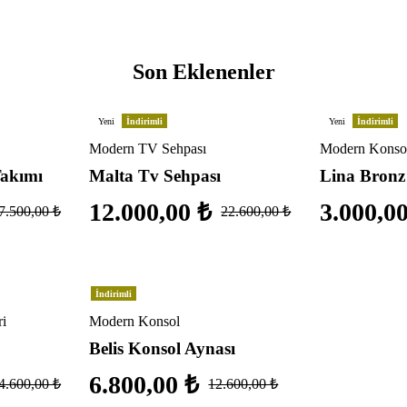
Son Eklenenler
Yeni
İndirimli
Yeni
İndirimli
Modern TV Sehpası
Modern Konsol
Takımı
Malta Tv Sehpası
Lina Bronz
12.000,00
₺
3.000,0
7.500,00
₺
22.600,00
₺
İndirimli
ri
Modern Konsol
Belis Konsol Aynası
6.800,00
₺
4.600,00
₺
12.600,00
₺