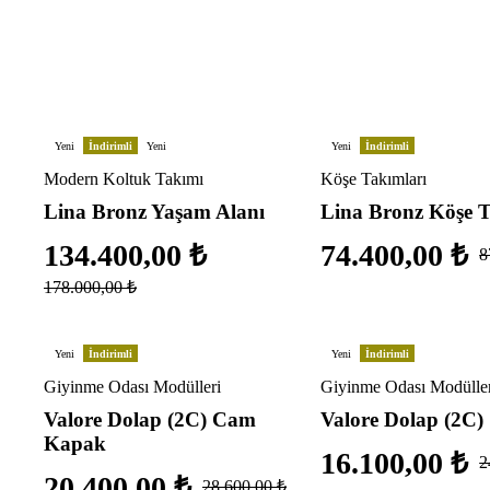
Yeni
İndirimli
Yeni
Yeni
İndirimli
Modern Koltuk Takımı
Köşe Takımları
Lina Bronz Yaşam Alanı
Lina Bronz Köşe 
134.400,00
₺
74.400,00
₺
8
178.000,00
₺
Yeni
İndirimli
Yeni
İndirimli
Giyinme Odası Modülleri
Giyinme Odası Modülle
Valore Dolap (2C) Cam
Valore Dolap (2C)
Kapak
16.100,00
₺
2
20.400,00
₺
28.600,00
₺