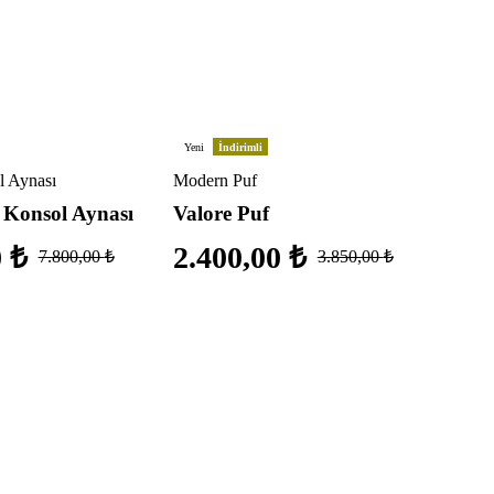
Yeni
İndirimli
 Aynası
Modern Puf
 Konsol Aynası
Valore Puf
0
₺
2.400,00
₺
7.800,00
₺
3.850,00
₺