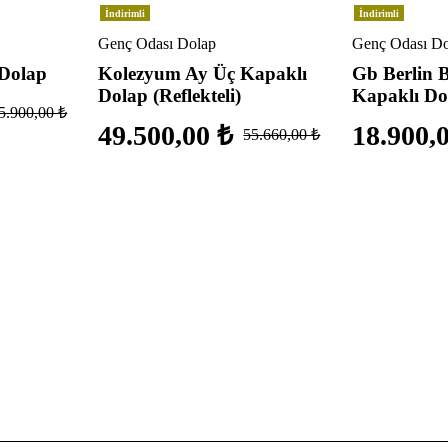
İndirimli
İndirimli
Genç Odası Dolap
Genç Odası Do
 Dolap
Kolezyum Ay Üç Kapaklı
Gb Berlin 
Dolap (Reflekteli)
Kapaklı Do
5.900,00
₺
49.500,00
₺
18.900,
55.660,00
₺