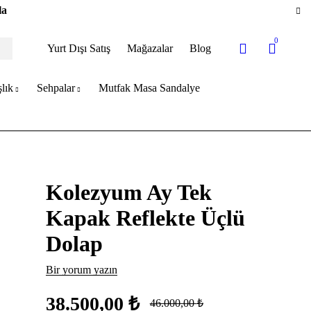
la
0
Yurt Dışı Satış
Mağazalar
Blog
lık
Sehpalar
Mutfak Masa Sandalye
Kolezyum Ay Tek
Kapak Reflekte Üçlü
Dolap
Bir yorum yazın
38.500,00
₺
46.000,00
₺