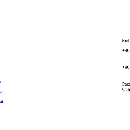
Nasıl
+90
+90
ı
Paz
Cuma
lar
at