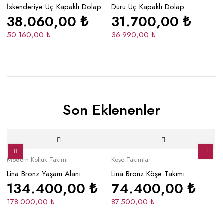
İskenderiye Üç Kapaklı Dolap
Duru Üç Kapaklı Dolap
Gi
38.060,00
₺
31.700,00
₺
50.160,00
₺
36.990,00
₺
5
Son Eklenenler
Yeni
İndirimli
Yeni
Yeni
İndirimli
Y
Modern Koltuk Takımı
Köşe Takımları
Mo
Lina Bronz Yaşam Alanı
Lina Bronz Köşe Takımı
Ma
134.400,00
₺
74.400,00
₺
178.000,00
₺
87.500,00
₺
2