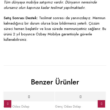
Tüm dünyaya mobilya satışımız vardır. Dünyanın neresinde
olursanız olun kapınıza kadar teslimat yapılmaktadır.
Satış Sonrası Destek:
Teslimat sonrası da yanınızdayız. Memnun
kalmadığınız bir durum olursa bize bildirmeniz yeterli. Çözüm
süreci hemen başlatılır ve kısa sürede memnuniyetiniz sağlanır. Bu
ürünü 2 yıl boyunca Özbay Mobilya garantisiyle güvenle
kullanabilirsiniz.
Benzer Ürünler
İndirimli
İndirimli
İ
Genç Odası Dolap
Genç Odası Dolap
Ge